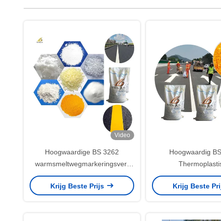
Video
Hoogwaardige BS 3262
Hoogwaardig BS
warmsmeltwegmarkeringsverf
Thermoplasti
Duurzaam en milieuvriendelijk
wegmarkeringsma
Krijg Beste Prijs
Krijg Beste Pr
voor langdurige markeringen
Duurzaam milieuvrien
langdurige mark