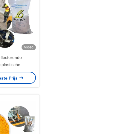
Video
flecterende
oplastische
erende verf
este Prijs
 met glazen kralen
ijk harsproduct