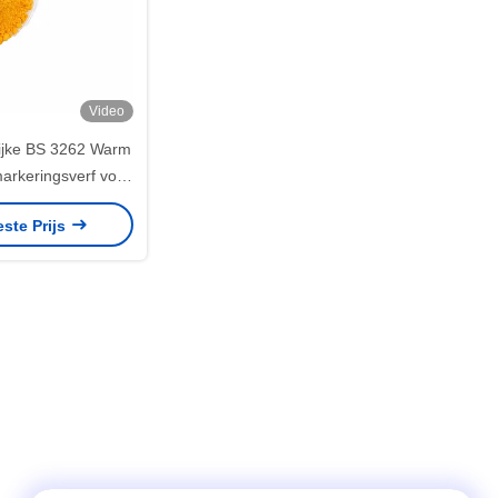
Video
lijke BS 3262 Warm
arkeringsverf voor
rdige merken
este Prijs