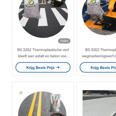
Video
BS 3262 Thermoplastische verf
BS 3262 Thermopl
kleeft aan asfalt en beton voor
wegmarkeringsverf d
langdurige wegmarkering
aan de Britse nor
Krijg Beste Prijs
Krijg Beste Pr
duurzaamheid en refl