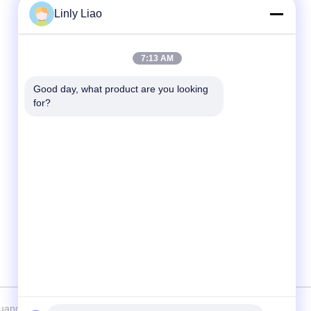
Linly Liao
Snel contact
7:13 AM
Tel.
86-15218861996
Good day, what product are you looking 
for?
E-mail
hqtraffic@hotmail.com
Adres
Kamer 522, Wetenschappelijk
Onderzoeksbureau, 63 Punan Road,
Huangpu District, Guangzhou, China
ngdong Hua Qun Traffic Facilities Co., Ltd. By Shares . Alle