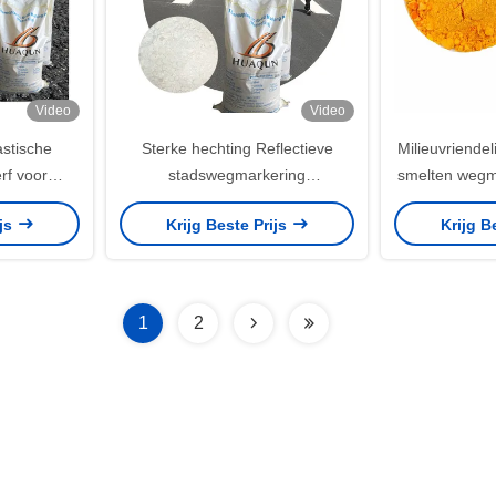
Video
Video
astische
Sterke hechting Reflectieve
Milieuvriende
rf voor
stadswegmarkering
smelten wegm
ring
Thermoplastische wegverf Lange
hoogwaa
ijs
Krijg Beste Prijs
Krijg B
levensduur Snelle drooging
1
2