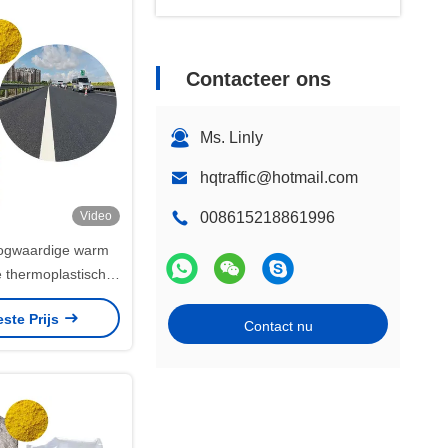
Contacteer ons
Ms. Linly
hqtraffic@hotmail.com
Video
008615218861996
ogwaardige warm
 thermoplastische
smaterialen voor
este Prijs
wegen
Contact nu