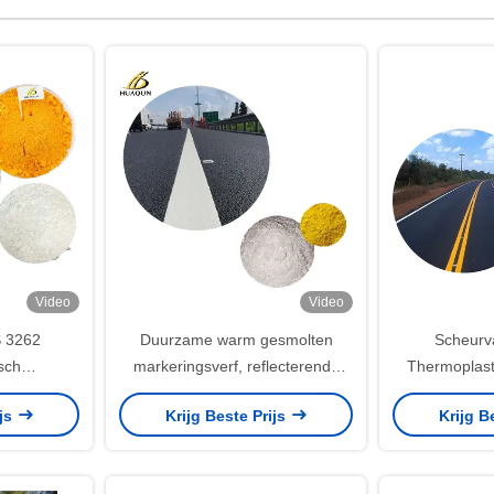
Video
Video
 3262
Duurzame warm gesmolten
Scheurv
sch
markeringsverf, reflecterende
Thermoplast
teriaal
gele verf voor wegmarkering
Poeder - Sn
ijs
Krijg Beste Prijs
Krijg B
delijk Voor
dan 3 minu
ering