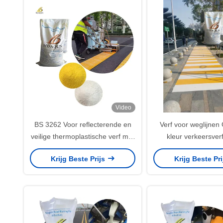
Video
BS 3262 Voor reflecterende en
Verf voor weglijnen 
veilige thermoplastische verf met
kleur verkeersver
loodvrije pigmenten en glazen
Thermoplastisch Wa
Krijg Beste Prijs
Krijg Beste Pr
kralen
wegmarkeringsver