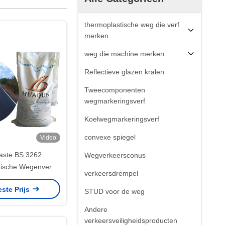
thermoplastische weg die verf
merken
weg die machine merken
Reflectieve glazen kralen
Tweecomponenten
wegmarkeringsverf
Koelwegmarkeringsverf
convexe spiegel
Video
aste BS 3262
Wegverkeersconus
ische Wegenverf
verkeersdrempel
eldrogend (minder
este Prijs
ten) in 25kg/zak
STUD voor de weg
Andere
verkeersveiligheidsproducten