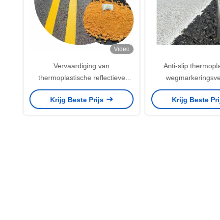
Video
Vervaardiging van
Anti-slip thermopl
thermoplastische reflectieve
wegmarkeringsve
wegmarkeringsverf
verkeersmarke
Krijg Beste Prijs
Krijg Beste Pr