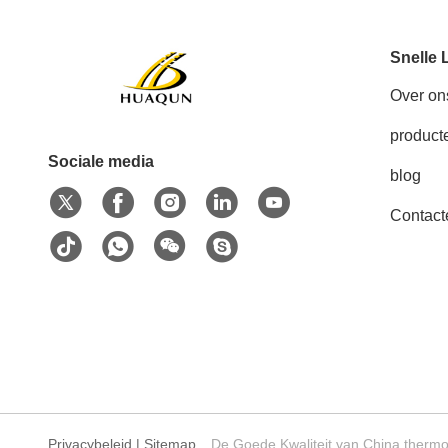
Snelle 
Over on
product
Sociale media
blog
Contact
Privacybeleid
|
Sitemap
De Goede Kwaliteit van China thermop