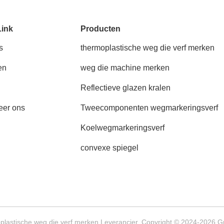
Link
Producten
s
thermoplastische weg die verf merken
en
weg die machine merken
Reflectieve glazen kralen
eer ons
Tweecomponenten wegmarkeringsverf
Koelwegmarkeringsverf
convexe spiegel
lastische weg die verf merken Leverancier. Copyright © 2024-2026 Gua