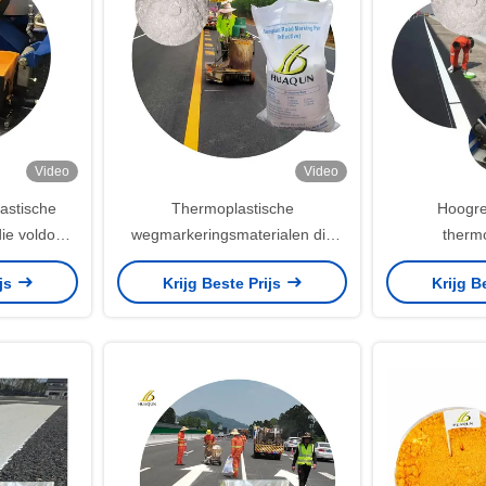
Video
Video
astische
Thermoplastische
Hoogre
ie voldoet
wegmarkeringsmaterialen die
therm
men voor
voldoen aan BS 3262 Duurzaam,
wegmark
ijs
Krijg Beste Prijs
Krijg B
ectiviteit
gladwerend en reflecterend
poedercoating
voornamel