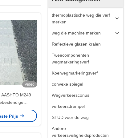
thermoplastische weg die verf
merken
weg die machine merken
Reflectieve glazen kralen
Tweecomponenten
wegmarkeringsverf
Koelwegmarkeringsverf
convexe spiegel
Video
e AASHTO M249
Wegverkeersconus
iebestendige
verkeersdrempel
tische Verf voor
este Prijs
anduiding
STUD voor de weg
Andere
verkeersveiligheidsproducten