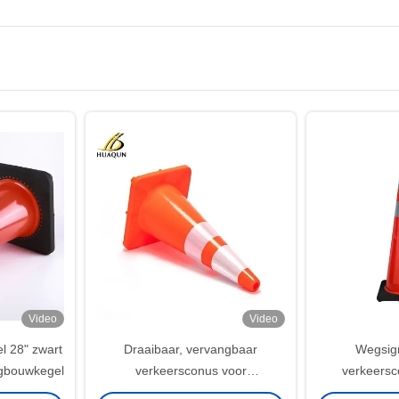
Video
Video
l 28" zwart
Draaibaar, vervangbaar
Wegsign
egbouwkegel
verkeersconus voor
verkeersc
verkeersveiligheid
veili