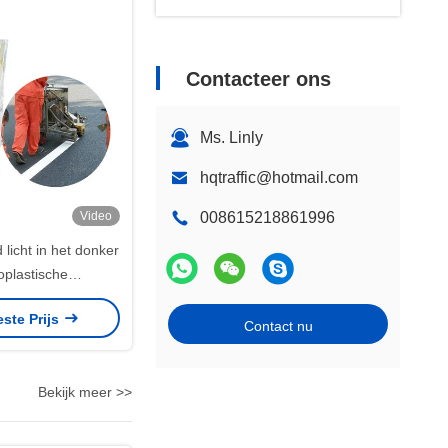
Contacteer ons
Ms. Linly
hqtraffic@hotmail.com
Video
008615218861996
licht in het donker
oplastische
gsverf JT/T280-
este Prijs
oor snelwegen en
Contact nu
traten
Bekijk meer >>