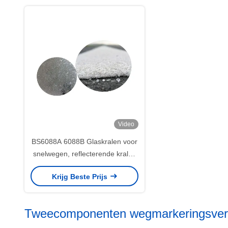
Video
BS6088A 6088B Glaskralen voor
snelwegen, reflecterende kralen
voor verkeersverf
Krijg Beste Prijs
Tweecomponenten wegmarkeringsver