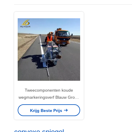
Tweecomponenten koude
wegmarkeringsverf Blauw Groen
Rood Geel
Krijg Beste Prijs
Wegmarkeringssproeiverf
convexe spiegel