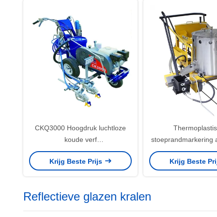
CKQ3000 Hoogdruk luchtloze
Thermoplasti
koude verf
stoeprandmarkering 
wegmarkeringsmachine / weg
thermoplastis
Krijg Beste Prijs
Krijg Beste Pr
koude spuitmarkeringsmachine
weglijnmarkering
Reflectieve glazen kralen