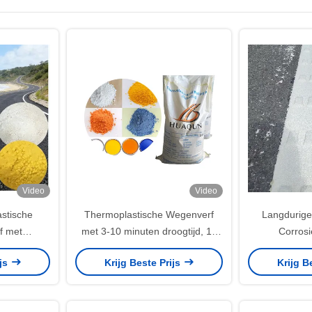
Video
Video
stische
Thermoplastische Wegenverf
Langdurig
f met
met 3-10 minuten droogtijd, 12
Corros
inuten) en
maanden houdbaarheid en
Thermoplas
ijs
Krijg Beste Prijs
Krijg B
pplicatie
waterdichte UV-bestendigheid
Wega
duurzame
voor wegen en parkeerplaatsen
ingen