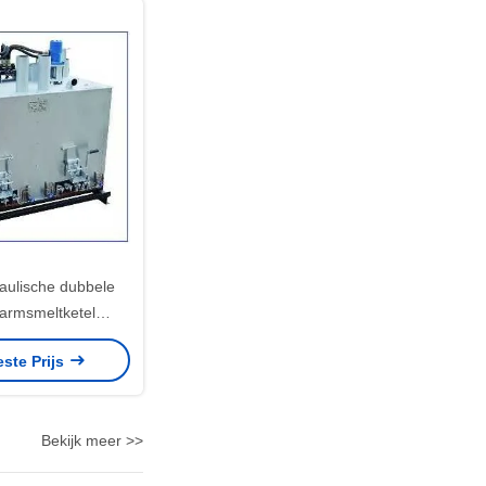
ulische dubbele
warmsmeltketel
uur geregeld
este Prijs
Bekijk meer >>