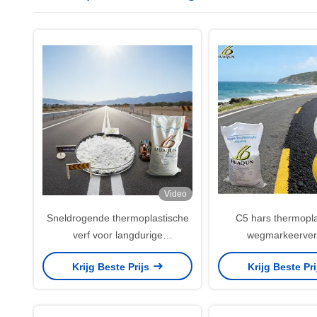
Video
Sneldrogende thermoplastische
C5 hars thermopla
verf voor langdurige
wegmarkeerver
duurzaamheid onder zwaar
sneldrogend (3-10 m
Krijg Beste Prijs
Krijg Beste Pr
verkeer wegbewijzering
hoge temperatuur a
(180~220°C) voor 
verkeersmarker