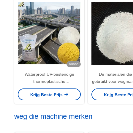
Video
Waterproof UV-bestendige
De materialen die
thermoplastische
gebruikt voor wegmar
wegmarkeerverf met een
een goede reflecti
Krijg Beste Prijs
Krijg Beste Pr
applicatietemperatuur van
duurzaamheid 
180~220°C voor duurzame
mogelijkheid 
verkeerslijnen
verkeersveiligheid te
weg die machine merken