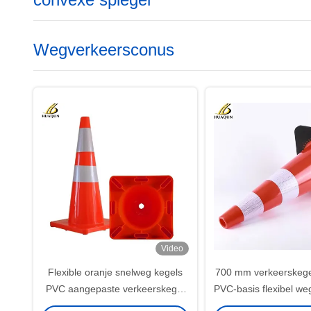
Wegverkeersconus
Video
Flexible oranje snelweg kegels
700 mm verkeerskege
PVC aangepaste verkeerskegel
PVC-basis flexibel w
voor effectieve waarschuwing