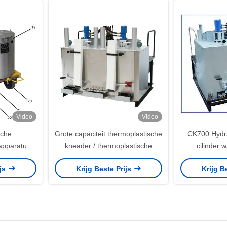
Video
Video
sche
Grote capaciteit thermoplastische
CK700 Hydra
apparatuur,
kneader / thermoplastische
cilinder 
che
hydraulische voorverwarmer
Temperat
ijs
Krijg Beste Prijs
Krijg B
 machine