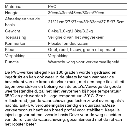
Materiaal
PVC
Hoogte
30cm/43cm/45cm/50cm/70cm
Afmetingen van de
21*21cm/27*27cm/33*33cm/37.5*37.5cm
basis
Gewicht
0.4kg/1.0kg/1.8kg/3.2kg
Toepassing
Veiligheid van het wegverkeer
Kenmerken
Flexibel en duurzaam
Kleur
Geel, rood, blauw, groen of op maat
Verpakking
Verpakking
Functie
Waarschuwing voor verkeersveiligheid
De PVC-verkeerskegel kan 180 graden worden gedraaid en
ingedrukt en kan ook weer in de plaats komen wanneer de
bovenkant van de kroon de vloer raakt, met een hoge flexibiliteit
tegen oversteken en botsing van de auto's.Vanwege de goede
weerbestandheid, zal het niet vervormen bij hoge temperatuur
65°C en gek worden bij lage temperatuur -30°C. Zeer
reflecterend, goede waarschuwingseffecten zowel overdag als's
nachts, anti-UV, verouderingsbestendig en duurzaam.Deze
verkeersconus heeft een breed profiel voor stabiliteit. Kegel is
injectie gevormd met zwarte basis.Drive voor de weg scheiden
van de rol van de waarschuwing; gecombineerd met de rol van
het rooster beter