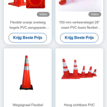
Video
Video
Flexible oranje snelweg
700 mm verkeerskegel 28"
kegels PVC aangepaste
zwart PVC-basis flexibel
verkeerskegel voor
wegbouwkegel
Krijg Beste Prijs
Krijg Beste Prijs
effectieve waarschuwing
Wegsignaal Flexibel
Hoog zichtbare PVC