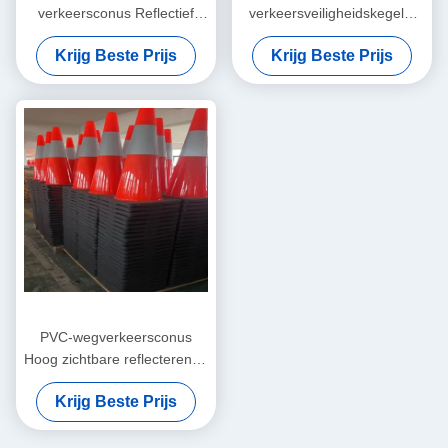
verkeersconus Reflectief
verkeersveiligheidskegels,
veiligheidsconus
waarschuwingsreflecterende
Krijg Beste Prijs
Krijg Beste Prijs
wegkegels
PVC-wegverkeersconus
Hoog zichtbare reflecterende
wegwerkconussen
Krijg Beste Prijs