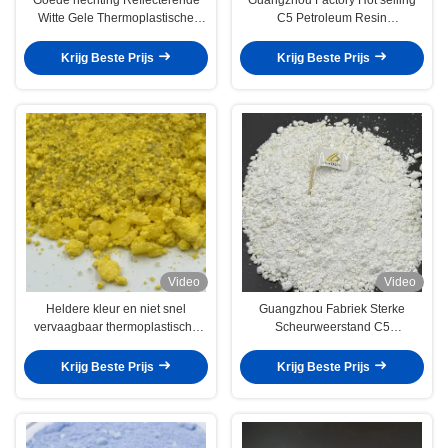
Witte Gele Thermoplastische
C5 Petroleum Resin
Smeltwegmarkering Verf
Thermoplastische
wegmarkerende verf
Krijg Beste Prijs
Krijg Beste Prijs
Video
Video
Heldere kleur en niet snel
Guangzhou Fabriek Sterke
vervaagbaar thermoplastische
Scheurweerstand C5
verf voor wegmerken
Petroleumhars Thermoplastische
Wegmarkeringverf
Krijg Beste Prijs
Krijg Beste Prijs