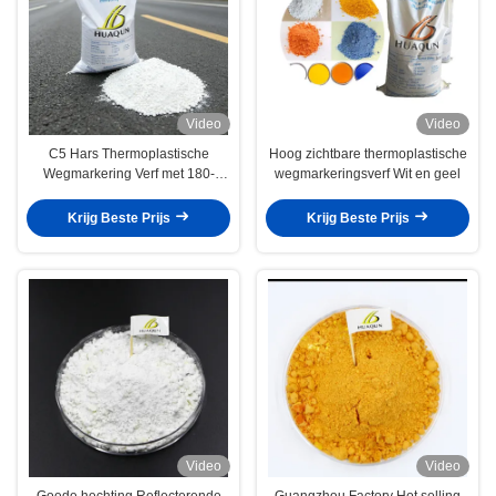
Video
Video
C5 Hars Thermoplastische
Hoog zichtbare thermoplastische
Wegmarkering Verf met 180-
wegmarkeringsverf Wit en geel
220°C Constructietemperatuur en
UV-bestendigheid voor
Krijg Beste Prijs
Krijg Beste Prijs
Snelwegen en Parkeerplaatsen
Video
Video
Goede hechting Reflecterende
Guangzhou Factory Hot selling