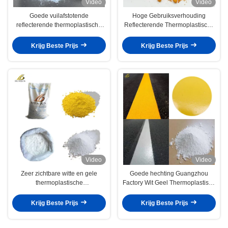
Video
Video
Goede vuilafstotende
Hoge Gebruiksverhouding
reflecterende thermoplastische
Reflecterende Thermoplastische
wegmarkering poedercoating
Wegmarkering Poedercoating
Krijg Beste Prijs
Krijg Beste Prijs
Video
Video
Zeer zichtbare witte en gele
Goede hechting Guangzhou
thermoplastische
Factory Wit Geel Thermoplastisch
wegmarkeringverf voor de
Warm Smelt Road Marking Paint
verkeersveiligheid
Krijg Beste Prijs
Krijg Beste Prijs