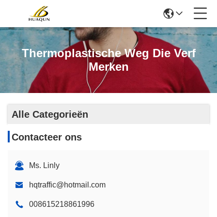
Thermoplastische Weg Die Verf
Merken
Alle Categorieën
Contacteer ons
Ms. Linly
hqtraffic@hotmail.com
008615218861996