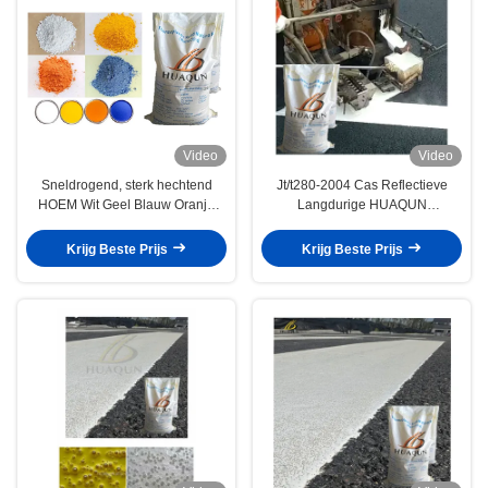
Video
Video
Sneldrogend, sterk hechtend
Jt/t280-2004 Cas Reflectieve
HOEM Wit Geel Blauw Oranje
Langdurige HUAQUN
Thermoplastische
Markerende verf /
wegmarkerende verf Originele
Thermoplastische verf China
Krijg Beste Prijs
Krijg Beste Prijs
fabriek
Factory