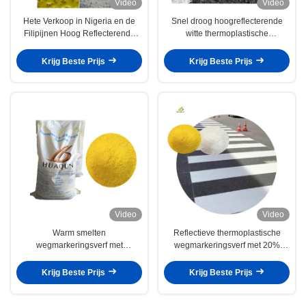
Video
Video
Hete Verkoop in Nigeria en de
Snel droog hoogreflecterende
Filipijnen Hoog Reflecterende
witte thermoplastische
Witte en Gele Wegmarkering Verf
wegmarkeringsverf met 15%
Gemengde Glaskralen Markering
voorgemengde glazen kralen
Krijg Beste Prijs
Krijg Beste Prijs
Snelweg Thermoplastische
voor weglijnmarkering
Reflecterende Wegverf
Video
Video
Warm smelten
Reflectieve thermoplastische
wegmarkeringsverf met
wegmarkeringsverf met 20%
synthetische harsen voor sterke
glazen kralen voor
hechting slijtvastheid
stoepmarkering
Krijg Beste Prijs
Krijg Beste Prijs