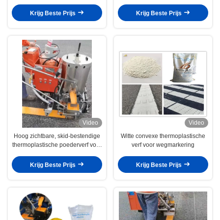
kruisingen
wegdekmarkering
Krijg Beste Prijs
Krijg Beste Prijs
Video
Video
Hoog zichtbare, skid-bestendige
Witte convexe thermoplastische
thermoplastische poederverf voor
verf voor wegmarkering
veilige wegmarkering
Krijg Beste Prijs
Krijg Beste Prijs