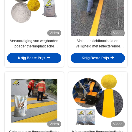
Video
Video
Vervaardiging van wegborden
Verbeter zichtbaarheid en
poeder thermoplastische
veiligheid met reflecterende
warmsmelt wegmarkeringsverf
thermoplastische verf voor
wegmarkering
Krijg Beste Prijs
Krijg Beste Prijs
Video
Video
Gele convexe thermoplastische
Warm smelten thermoplastische