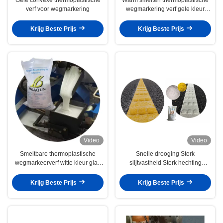
verf voor wegmarkering
wegmarkering verf gele kleur
glad en vloeiend
Krijg Beste Prijs
Krijg Beste Prijs
Video
Video
Smeltbare thermoplastische
Snelle drooging Sterk
wegmarkeerverf witte kleur glad
slijtvastheid Sterk hechting
en vloeiend
Hoogwaardige aanpasbare witte
gele convexe thermoplastische
Krijg Beste Prijs
Krijg Beste Prijs
wegmarkerende verf