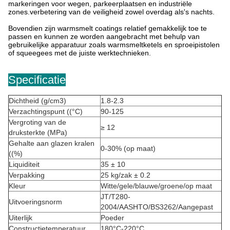
markeringen voor wegen, parkeerplaatsen en industriële
zones.verbetering van de veiligheid zowel overdag als's nachts.
Bovendien zijn warmsmelt coatings relatief gemakkelijk toe te
passen en kunnen ze worden aangebracht met behulp van
gebruikelijke apparatuur zoals warmsmeltketels en sproeipistolen
of squeegees met de juiste werktechnieken.
Specificatie
Dichtheid (g/cm3)
1.8-2.3
Verzachtingspunt ((°C)
90-125
Vergroting van de
≥ 12
druksterkte (MPa)
Gehalte aan glazen kralen
0-30% (op maat)
((%)
Liquiditeit
35 ± 10
Verpakking
25 kg/zak ± 0.2
Kleur
Witte/gele/blauwe/groene/op maat
JT/T280-
Uitvoeringsnorm
2004/AASHTO/BS3262/Aangepast
Uiterlijk
Poeder
Constructietemperatuur
180°C-220°C