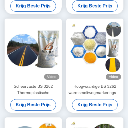
Krijg Beste Prijs
Krijg Beste Prijs
goedgekeurd
wegmarkering
Video
Video
Scheurvaste BS 3262
Hoogwaardige BS 3262
Thermoplastische
warmsmeltwegmarkeringsverf
Wegenverf Poeder -
Duurzaam en
Krijg Beste Prijs
Krijg Beste Prijs
Sneldrogend (minder dan 3
milieuvriendelijk voor
minuten) in 25kg/zak
langdurige markeringen