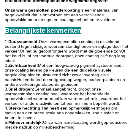
reflecterende thermoplastische wegmarkeringsverf
Onze warm gesmolten poedercoating
is een materiaal van
hoge kwaliteit dat is ontworpen om aan verschillende
oppervlakkenmarkerings- en coatingsbehoeften te voldoen.
Belangrijkste kenmerken
1.
Duurzaamheid:
Deze warmgesmolten coating is uitstekend
bestand tegen slijtage, weersomstandigheden en slijtage door het
verkeer.Of het nu geconfronteerd wordt met de gloeiende zonOf
het koud is, of het voertuig doorgaat, onze coating blijft nog lang
intact.
2.
Zichtbaarheid:
Met een hoogwaardig pigment systeem biedt
onze coating levendige kleuren die een duidelijke visuele
begeleiding bieden.uitstekend zicht zowel overdag als's
nachtsHet verbetert de veiligheid op wegen, parkeerplaatsen en
andere verkeersgerelateerde gebieden.
3.
Snel drogen:
Eenmaal aangebracht, droogt onze
warmgesmolten coating snel, waardoor het behandelde
oppervlak snel weer normaal kan worden gebruikt, waardoor het
verkeer of andere activiteiten tot een minimum beperkt wordt.
4.
Sterke hechting:
Het heeft een opmerkelijk vermogen om
stevig aan een breed scala aan oppervlakken, zoals asfalt en
beton, te kleven.
5.
Milieuvriendelijk:
Onze warmsmeltcoating wordt geproduceerd
met de nadruk op milieubescherming.