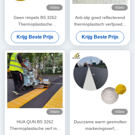
Video
Video
Geen rimpels BS 3262
Anti-slip goed reflecterend
Thermoplastische
thermoplastisch verfpoeder
wegmarkeringsverf voor
met 20% glazen kralen
Krijg Beste Prijs
Krijg Beste Prijs
stoeprandmarkering
Video
Video
HUA QUN BS 3262
Duurzame warm gesmolten
Thermoplastische verf met
markeringsverf,
glazen kralen ISO 9001
reflecterende gele verf voor