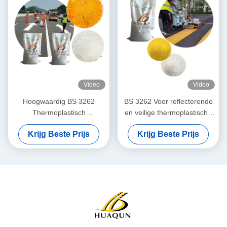
Video
Video
Hoogwaardig BS 3262
BS 3262 Voor reflecterende
Thermoplastisch
en veilige thermoplastische
wegmarkeringsmateriaal
verf met loodvrije pigmenten
Krijg Beste Prijs
Krijg Beste Prijs
Duurzaam milieuvriendelijk
en glazen kralen
Voor langdurige markering