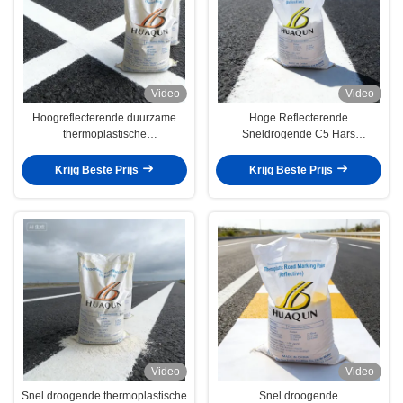
Video
Video
Hoogreflecterende duurzame
Hoge Reflecterende
thermoplastische
Sneldrogende C5 Hars
wegmarkeringsverf met smeltpunt
Thermoplastische Wegmarkering
180-220°C voor
Verf Hot Melt Verkeersweg Verf
Krijg Beste Prijs
Krijg Beste Prijs
verkeersveiligheid
Video
Video
Snel droogende thermoplastische
Snel droogende