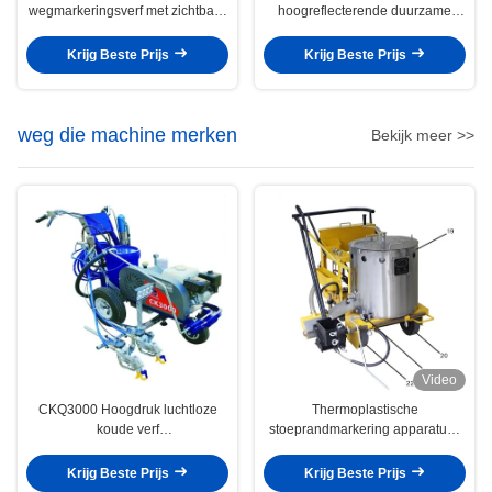
wegmarkeringsverf met zichtbare
hoogreflecterende duurzame
glazen kralen voor duurzame
thermoplastische
wegveiligheid
wegmarkeringsverf voor wegen
Krijg Beste Prijs
Krijg Beste Prijs
en snelwegen
weg die machine merken
Bekijk meer >>
Video
CKQ3000 Hoogdruk luchtloze
Thermoplastische
koude verf
stoeprandmarkering apparatuur,
wegmarkeringsmachine / weg
thermoplastische
koude spuitmarkeringsmachine
weglijnmarkering machine
Krijg Beste Prijs
Krijg Beste Prijs