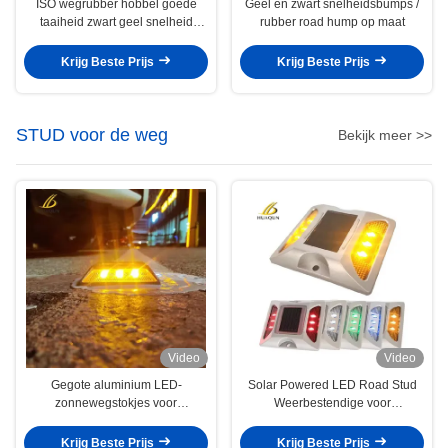
ISO wegrubber hobbel goede
Geel en zwart snelheidsbumps /
taaiheid zwart geel snelheid
rubber road hump op maat
hobbel voor oprit
Krijg Beste Prijs
Krijg Beste Prijs
STUD voor de weg
Bekijk meer >>
Video
Video
Gegote aluminium LED-
Solar Powered LED Road Stud
zonnewegstokjes voor
Weerbestendige voor
waarschuwing voor
verkeersveiligheid
verkeersveiligheid
Krijg Beste Prijs
Krijg Beste Prijs