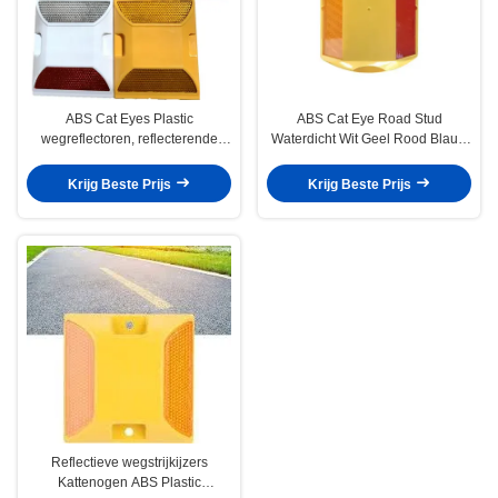
ABS Cat Eyes Plastic
ABS Cat Eye Road Stud
wegreflectoren, reflecterende
Waterdicht Wit Geel Rood Blauw
wegmarkeringen Rood Wit Groen
Groen Voor bestuurders
Blauw
Krijg Beste Prijs
Krijg Beste Prijs
Reflectieve wegstrijkijzers
Kattenogen ABS Plastic