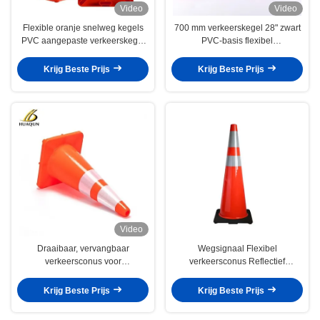
Video
Video
Flexible oranje snelweg kegels
700 mm verkeerskegel 28" zwart
PVC aangepaste verkeerskegel
PVC-basis flexibel
voor effectieve waarschuwing
wegbouwkegel
Krijg Beste Prijs
Krijg Beste Prijs
Video
Draaibaar, vervangbaar
Wegsignaal Flexibel
verkeersconus voor
verkeersconus Reflectief
verkeersveiligheid
veiligheidsconus
Krijg Beste Prijs
Krijg Beste Prijs