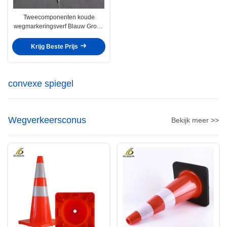
Tweecomponenten koude
wegmarkeringsverf Blauw Groen
Rood Geel
Wegmarkeringssproeiverf
Krijg Beste Prijs
convexe spiegel
Wegverkeersconus
Bekijk meer >>