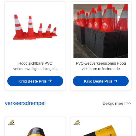
Hoog zichtbare PVC
PVC-wegverkeersconus Hoog
verkeersveiligheidskegels,
zichtbare reflecterende
waarschuwingsreflecterende
wegwerkconussen
wegkegels
Krijg Beste Prijs
Krijg Beste Prijs
verkeersdrempel
Bekijk meer >>