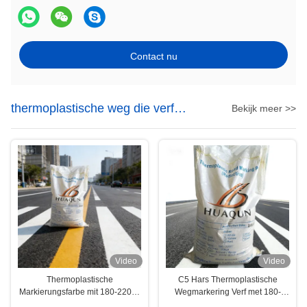
Contact nu
thermoplastische weg die verf
Bekijk meer >>
merken
Video
Video
Thermoplastische
C5 Hars Thermoplastische
Markierungsfarbe mit 180-220℃
Wegmarkering Verf met 180-
Anwendungstemperatur, 20%
220°C Toepassingstemperatuur