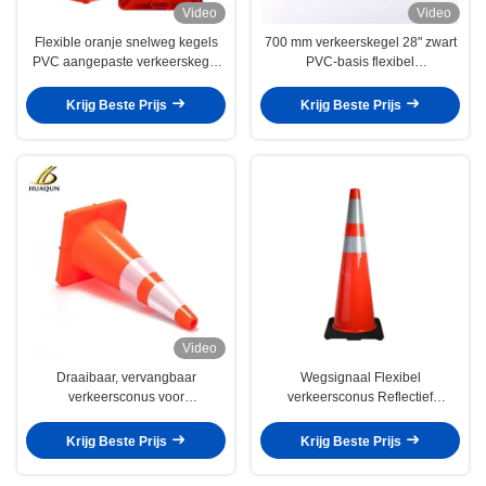
Video
Video
Flexible oranje snelweg kegels
700 mm verkeerskegel 28" zwart
PVC aangepaste verkeerskegel
PVC-basis flexibel
voor effectieve waarschuwing
wegbouwkegel
Krijg Beste Prijs
Krijg Beste Prijs
Video
Draaibaar, vervangbaar
Wegsignaal Flexibel
verkeersconus voor
verkeersconus Reflectief
verkeersveiligheid
veiligheidsconus
Krijg Beste Prijs
Krijg Beste Prijs