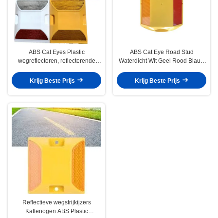
ABS Cat Eyes Plastic
ABS Cat Eye Road Stud
wegreflectoren, reflecterende
Waterdicht Wit Geel Rood Blauw
wegmarkeringen Rood Wit Groen
Groen Voor bestuurders
Blauw
Krijg Beste Prijs
Krijg Beste Prijs
Reflectieve wegstrijkijzers
Kattenogen ABS Plastic