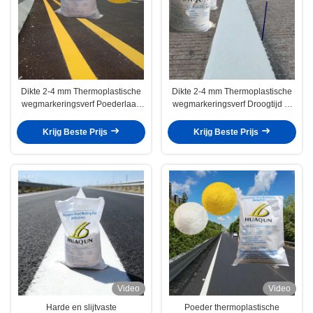
Dikte 2-4 mm Thermoplastische
Dikte 2-4 mm Thermoplastische
wegmarkeringsverf Poederlaag
wegmarkeringsverf Droogtijd 5-
Staat die duidelijke zichtbare
10 minuten Milieuvriendelijk
duurzame
Veiligheid Langdurige
Krijg Beste Prijs
Krijg Beste Prijs
verkeersveiligheidsgrenzen
verkeersverf
garandeert
Video
Video
Harde en slijtvaste
Poeder thermoplastische