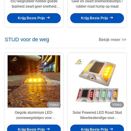
ISO wegrubber hobbel goede
Geel en zwart snelheidsbumps /
taaiheid zwart geel snelheid
rubber road hump op maat
hobbel voor oprit
Krijg Beste Prijs
Krijg Beste Prijs
STUD voor de weg
Bekijk meer >>
Video
Video
Gegote aluminium LED-
Solar Powered LED Road Stud
zonnewegstokjes voor
Weerbestendige voor
waarschuwing voor
verkeersveiligheid
verkeersveiligheid
Krijg Beste Prijs
Krijg Beste Prijs