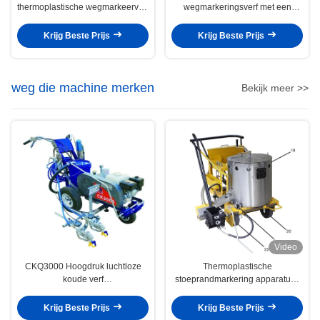
thermoplastische wegmarkeerverf
wegmarkeringsverf met een
met een dikte van 2-4 mm en een
droogtijd van 5-10 minuten Ideaal
droogtijd van 3-10 minuten, wat
voor duurzame duidelijke
Krijg Beste Prijs
Krijg Beste Prijs
zorgt voor duidelijke zichtbare
wegmarkeringen
wegmarkeringen
weg die machine merken
Bekijk meer >>
Video
CKQ3000 Hoogdruk luchtloze
Thermoplastische
koude verf
stoeprandmarkering apparatuur,
wegmarkeringsmachine / weg
thermoplastische
koude spuitmarkeringsmachine
weglijnmarkering machine
Krijg Beste Prijs
Krijg Beste Prijs