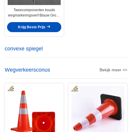
Tweecomponenten koude
wegmarkeringsverf Blauw Groen
Rood Geel
Wegmarkeringssproeiverf
Krijg Beste Prijs
convexe spiegel
Wegverkeersconus
Bekijk meer >>