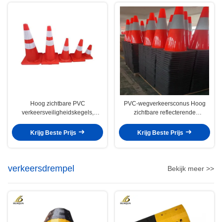
Hoog zichtbare PVC
PVC-wegverkeersconus Hoog
verkeersveiligheidskegels,
zichtbare reflecterende
waarschuwingsreflecterende
wegwerkconussen
wegkegels
Krijg Beste Prijs
Krijg Beste Prijs
verkeersdrempel
Bekijk meer >>