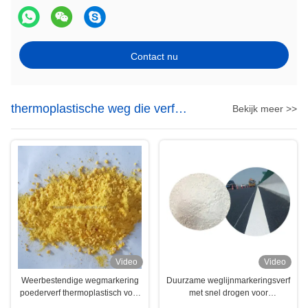
Contact nu
thermoplastische weg die verf
Bekijk meer >>
merken
Video
Video
Weerbestendige wegmarkering
Duurzame weglijnmarkeringsverf
poederverf thermoplastisch voor
met snel drogen voor
het markeren van stoepranden
verkeerslijnmarkering