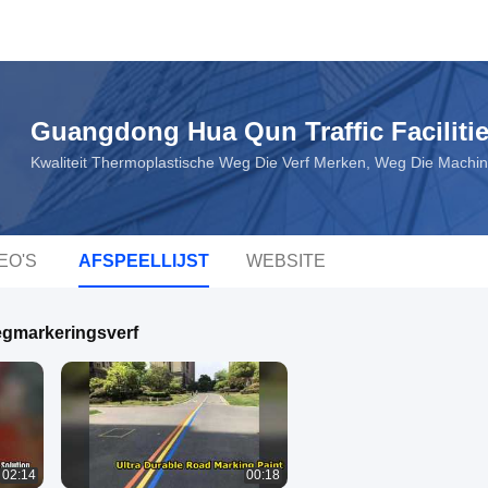
Guangdong Hua Qun Traffic Facilitie
Kwaliteit Thermoplastische Weg Die Verf Merken, Weg Die Machin
EO'S
AFSPEELLIJST
WEBSITE
gmarkeringsverf
02:14
00:18