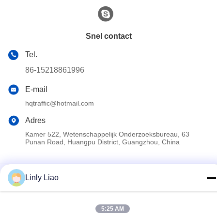
Snel contact
Tel.
86-15218861996
E-mail
hqtraffic@hotmail.com
Adres
Kamer 522, Wetenschappelijk Onderzoeksbureau, 63
Punan Road, Huangpu District, Guangzhou, China
Privacybeleid
|
Sitemap
Linly Liao
De Goede Kwaliteit van China thermoplastische weg die verf
merken Leverancier. Copyright © 2024-2026 Guangdong Hua
5:25 AM
Qun Traffic Facilities Co., Ltd. By Shares . Alle rechten