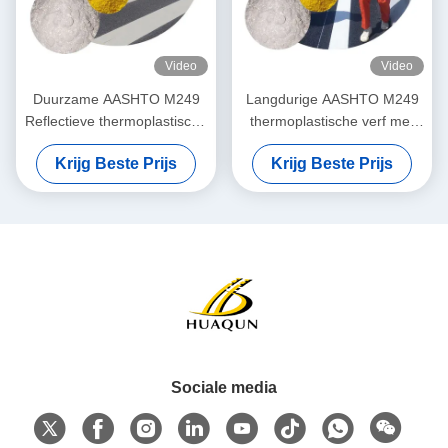
Video
Video
Duurzame AASHTO M249
Langdurige AASHTO M249
Reflectieve thermoplastische
thermoplastische verf met
verf voor hechting en
glazen kralen en pigmenten
Krijg Beste Prijs
Krijg Beste Prijs
slijtvastheid op
voor heldere en duurzame
wegoppervlakken
markeringen
Sociale media