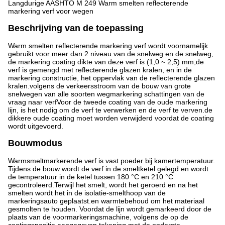
Langdurige AASHTO M 249 Warm smelten reflecterende
markering verf voor wegen
Beschrijving van de toepassing
Warm smelten reflecterende markering verf wordt voornamelijk
gebruikt voor meer dan 2 niveau van de snelweg en de snelweg,
de markering coating dikte van deze verf is (1,0 ~ 2,5) mm,de
verf is gemengd met reflecterende glazen kralen, en in de
markering constructie, het oppervlak van de reflecterende glazen
kralen.volgens de verkeersstroom van de bouw van grote
snelwegen van alle soorten wegmarkering schattingen van de
vraag naar verfVoor de tweede coating van de oude markering
lijn, is het nodig om de verf te verwerken en de verf te verven.de
dikkere oude coating moet worden verwijderd voordat de coating
wordt uitgevoerd.
Bouwmodus
Warmsmeltmarkerende verf is vast poeder bij kamertemperatuur.
Tijdens de bouw wordt de verf in de smeltketel gelegd en wordt
de temperatuur in de ketel tussen 180 °C en 210 °C
gecontroleerd.Terwijl het smelt, wordt het geroerd en na het
smelten wordt het in de isolatie-smelthoop van de
markeringsauto geplaatst.en warmtebehoud om het materiaal
gesmolten te houden. Voordat de lijn wordt gemarkeerd door de
plaats van de voormarkeringsmachine, volgens de op de