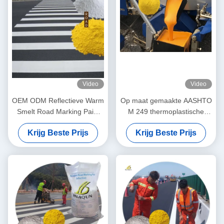
Video
Video
OEM ODM Reflectieve Warm
Op maat gemaakte AASHTO
Smelt Road Marking Paint
M 249 thermoplastische
30% Glaskralen Voor
wegmarkeringsverfoplossingen
Krijg Beste Prijs
Krijg Beste Prijs
EINECS CAS nr. 64742-16-1