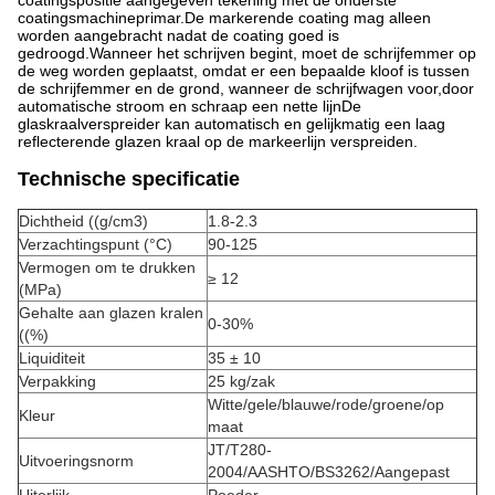
coatingspositie aangegeven tekening met de onderste
coatingsmachineprimar.De markerende coating mag alleen
worden aangebracht nadat de coating goed is
gedroogd.Wanneer het schrijven begint, moet de schrijfemmer op
de weg worden geplaatst, omdat er een bepaalde kloof is tussen
de schrijfemmer en de grond, wanneer de schrijfwagen voor,door
automatische stroom en schraap een nette lijnDe
glaskraalverspreider kan automatisch en gelijkmatig een laag
reflecterende glazen kraal op de markeerlijn verspreiden.
Technische specificatie
Dichtheid ((g/cm3)
1.8-2.3
Verzachtingspunt (°C)
90-125
Vermogen om te drukken
≥ 12
(MPa)
Gehalte aan glazen kralen
0-30%
((%)
Liquiditeit
35 ± 10
Verpakking
25 kg/zak
Witte/gele/blauwe/rode/groene/op
Kleur
maat
JT/T280-
Uitvoeringsnorm
2004/AASHTO/BS3262/Aangepast