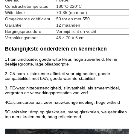
Uiterlijk
Poeder
Constructietemperatuur
180°C-220°C
Witte kleur
70-85 (op maat)
Omgekeerde coëfficiënt
50 tot en met 550
Garantie
12 maanden
Bergingsprocedure
Vermijd licht en vocht
Verpakkingsmaat
45 × 70 × 5 cm
Belangrijkste onderdelen en kenmerken
1Titaniumdioxide: goede witte kleur, hoge zuiverheid, kleine
deeltjesgrootte, lage olieabsorptie
2. C5-hars: uitstekende affiniteit voor pigmenten, goede
compatibiliteit met EVA, goede warmte-stabiliteit
3. PE-was: hittebestendigheid, slijtvastheid, als smeermiddel,
vergroten de verwerkingsprestaties van verf.
4Calciumcarbonaat: zeer nauwkeurige indeling, hoge witheid
5Glaskralen: drop op glaskralen, meng glaskralen, we gebruiken
top merk kralen merk, hoog reflecterend.