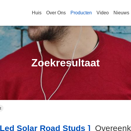
Huis
Over Ons
Producten
Video
Nieuws
Zoekresultaat
t
led Solar Road Studs ]
Overeen