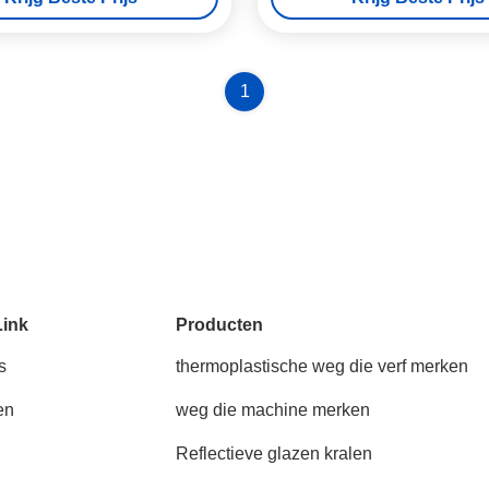
1
Link
Producten
s
thermoplastische weg die verf merken
en
weg die machine merken
Reflectieve glazen kralen