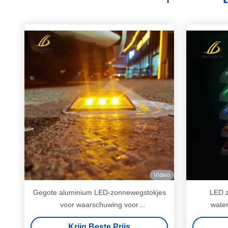
Video
Gegote aluminium LED-zonnewegstokjes
LED z
voor waarschuwing voor
water
verkeersveiligheid
verk
Krijg Beste Prijs