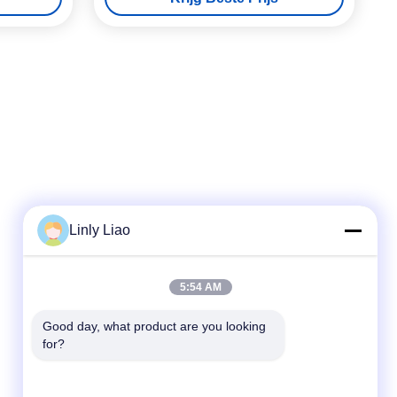
Linly Liao
Snel contact
5:54 AM
Tel.
86-15218861996
Good day, what product are you looking 
for?
E-mail
hqtraffic@hotmail.com