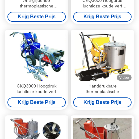
Anti-glijdende
CKQ3000 Hoogdruk
thermoplastische
luchtloze koude verf
wegmarkeringsmachine 265
wegmarkeringsmachine /
Krijg Beste Prijs
Krijg Beste Prijs
kg voor convexe
weg koude
verkeersmarkeringen
spuitmarkeringsmachine
Video
CKQ3000 Hoogdruk
Handdrukbare
luchtloze koude verf
thermoplastische
wegmarkeringsmachine /
wegmarkeringsmachine
Krijg Beste Prijs
Krijg Beste Prijs
weg koude
spuitmarkeringsmachine