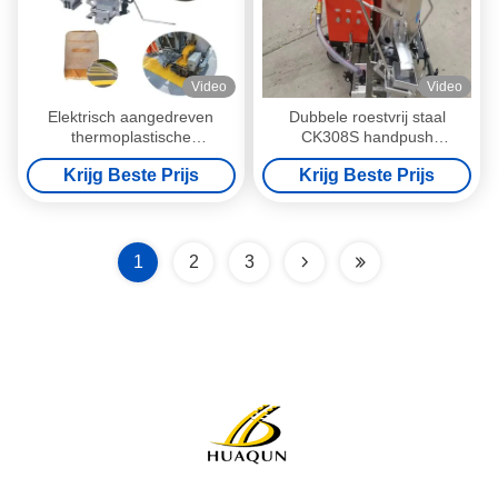
Video
Video
Elektrisch aangedreven
Dubbele roestvrij staal
thermoplastische
CK308S handpush
wegmarkeringsmachine,
thermoplastische
Krijg Beste Prijs
Krijg Beste Prijs
handdrukbare
wegmarkering machine voor
weglijnmarkeringsapparatuur
eenvoudige bediening
1
2
3