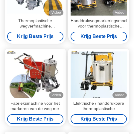
Video
Video
Thermoplastische
Handdrukwegmarkeringsmachin
wegverfmachine
voor thermoplastische
Handdrukwegmarkeringsmachine
poedercoatings
Krijg Beste Prijs
Krijg Beste Prijs
met verstelbare dispenser
Video
Video
Fabrieksmachine voor het
Elektrische / handdrukbare
markeren van de weg met
thermoplastische
handdruk Goedkope
wegmarkering 180 kg
Krijg Beste Prijs
Krijg Beste Prijs
lichtgewicht thermoplastische
wegmachine