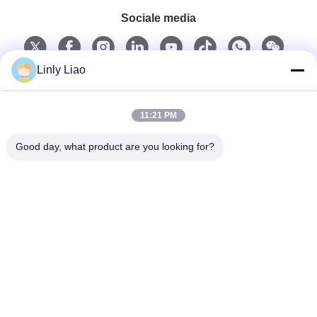
Sociale media
Linly Liao
Snel contact
11:21 PM
Tel.
Good day, what product are you looking for?
86-15218861996
E-mail
hqtraffic@hotmail.com
Adres
Kamer 522, Wetenschappelijk Onderzoeksbureau, 63
Punan Road, Huangpu District, Guangzhou, China
Privacybeleid
|
Sitemap