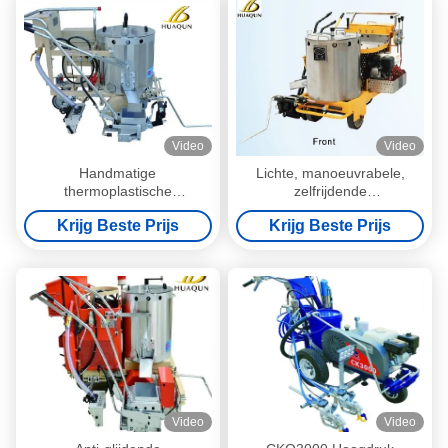
Video
Video
Handmatige
Lichte, manoeuvrabele,
thermoplastische
zelfrijdende
wegmarkeringsmachine op
wegmarkeringsmachine
Krijg Beste Prijs
Krijg Beste Prijs
maat met verstelbare
glaskralen
Video
Video