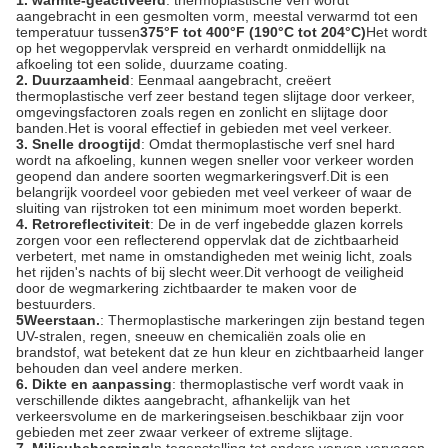
1. warmte-geactiveerd
: thermoplastische verf wordt
aangebracht in een gesmolten vorm, meestal verwarmd tot een
temperatuur tussen
375°F tot 400°F (190°C tot 204°C)
Het wordt
op het wegoppervlak verspreid en verhardt onmiddellijk na
afkoeling tot een solide, duurzame coating.
2. Duurzaamheid
: Eenmaal aangebracht, creëert
thermoplastische verf zeer bestand tegen slijtage door verkeer,
omgevingsfactoren zoals regen en zonlicht en slijtage door
banden.Het is vooral effectief in gebieden met veel verkeer.
3. Snelle droogtijd
: Omdat thermoplastische verf snel hard
wordt na afkoeling, kunnen wegen sneller voor verkeer worden
geopend dan andere soorten wegmarkeringsverf.Dit is een
belangrijk voordeel voor gebieden met veel verkeer of waar de
sluiting van rijstroken tot een minimum moet worden beperkt.
4. Retroreflectiviteit
: De in de verf ingebedde glazen korrels
zorgen voor een reflecterend oppervlak dat de zichtbaarheid
verbetert, met name in omstandigheden met weinig licht, zoals
het rijden's nachts of bij slecht weer.Dit verhoogt de veiligheid
door de wegmarkering zichtbaarder te maken voor de
bestuurders.
5Weerstaan.
: Thermoplastische markeringen zijn bestand tegen
UV-stralen, regen, sneeuw en chemicaliën zoals olie en
brandstof, wat betekent dat ze hun kleur en zichtbaarheid langer
behouden dan veel andere merken.
6. Dikte en aanpassing
: thermoplastische verf wordt vaak in
verschillende diktes aangebracht, afhankelijk van het
verkeersvolume en de markeringseisen.beschikbaar zijn voor
gebieden met zeer zwaar verkeer of extreme slijtage.