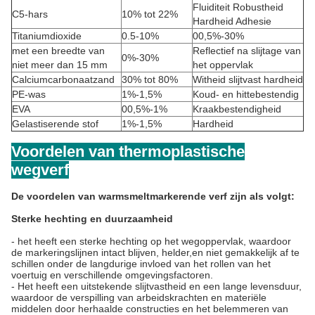
Fluiditeit Robustheid
C5-hars
10% tot 22%
Hardheid Adhesie
Titaniumdioxide
0.5-10%
00,5%-30%
met een breedte van
Reflectief na slijtage van
0%-30%
niet meer dan 15 mm
het oppervlak
Calciumcarbonaatzand
30% tot 80%
Witheid slijtvast hardheid
PE-was
1%-1,5%
Koud- en hittebestendig
EVA
00,5%-1%
Kraakbestendigheid
Gelastiserende stof
1%-1,5%
Hardheid
Voordelen van thermoplastische
wegverf
De voordelen van warmsmeltmarkerende verf zijn als volgt:
Sterke hechting en duurzaamheid
- het heeft een sterke hechting op het wegoppervlak, waardoor
de markeringslijnen intact blijven, helder,en niet gemakkelijk af te
schillen onder de langdurige invloed van het rollen van het
voertuig en verschillende omgevingsfactoren.
- Het heeft een uitstekende slijtvastheid en een lange levensduur,
waardoor de verspilling van arbeidskrachten en materiële
middelen door herhaalde constructies en het belemmeren van