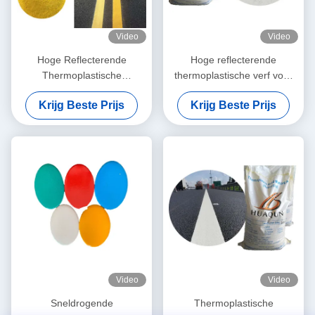
Video
Video
Hoge Reflecterende
Hoge reflecterende
Thermoplastische
thermoplastische verf voor
Wegenverf met Snelle
duurzame en
Krijg Beste Prijs
Krijg Beste Prijs
Droging en Aanpasbare
weerbestendige
Kleuren
wegmarkering
Video
Video
Sneldrogende
Thermoplastische