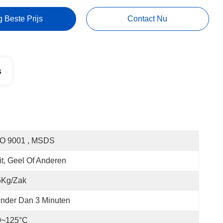
g Beste Prijs
Contact Nu
s
SO 9001 , MSDS
t, Geel Of Anderen
5Kg/zak
nder Dan 3 Minuten
0~125°C