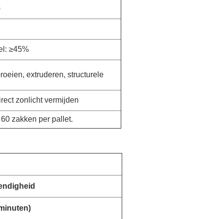
)
el: ≥45%
oeien, extruderen, structurele
irect zonlicht vermijden
 60 zakken per pallet.
endigheid
 minuten)