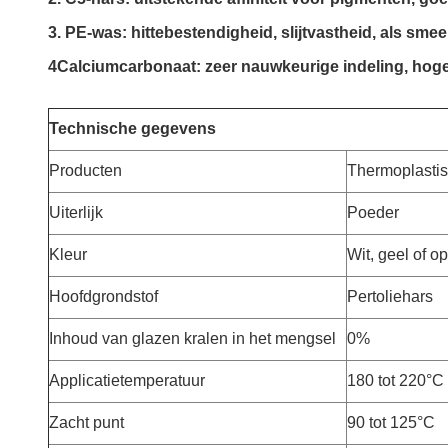
3. PE-was: hittebestendigheid, slijtvastheid, als sme
4Calciumcarbonaat: zeer nauwkeurige indeling, hoge 
Technische gegevens
Producten
Thermoplasti
Uiterlijk
Poeder
Kleur
Wit, geel of o
Hoofdgrondstof
Pertoliehars
Inhoud van glazen kralen in het mengsel
0%
Applicatietemperatuur
180 tot 220
°C
Zacht punt
90 tot 125
°C