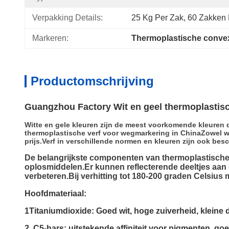
Verpakking Details:
25 Kg Per Zak, 60 Zakken 
Markeren:
Thermoplastische convex
Productomschrijving
Guangzhou Factory Wit en geel thermoplastis
Witte en gele kleuren zijn de meest voorkomende kleuren
thermoplastische verf voor wegmarkering in ChinaZowel wi
prijs.Verf in verschillende normen en kleuren zijn ook b
De belangrijkste componenten van thermoplastische 
oplosmiddelen.Er kunnen reflecterende deeltjes aan
verbeteren.Bij verhitting tot 180-200 graden Celsius
Hoofdmateriaal:
1Titaniumdioxide: Goed wit, hoge zuiverheid, kleine d
2. C5-hars: uitstekende affiniteit voor pigmenten, goe