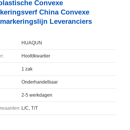
lastische Convexe
eringsverf China Convexe
smarkeringslijn Leveranciers
HUAQUN
r:
Hoofdkwartier
1 zak
Onderhandelbaar
2-5 werkdagen
rwaarden:
L/C, T/T