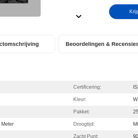
Krij
ctomschrijving
Beoordelingen & Recensie
Certificering:
I
Kleur:
Wi
Pakket:
2
 Meter
Droogtijd:
Mi
Zacht Punt:
9