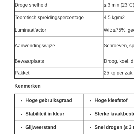
Droge snelheid
≤ 3 min (23
°C
Teoretisch spreidingspercentage
4-5 kg/m2
Luminaatfactor
Wit: ≥75%, ge
Aanwendingswijze
Schroeven, spr
Bewaarplaats
Droog, koel, d
Pakket
25 kg per zak,
Kenmerken
Hoge gebruiksgraad
Hoge kleefstof
Stabiliteit in kleur
Sterke kraakbest
Glijweerstand
Snel drogen (≤ 3