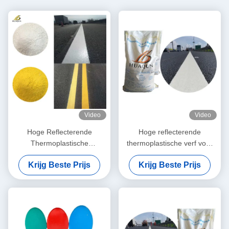
Video
Video
Hoge Reflecterende
Hoge reflecterende
Thermoplastische
thermoplastische verf voor
Wegenverf met Snelle
duurzame en
Krijg Beste Prijs
Krijg Beste Prijs
Droging en Aanpasbare
weerbestendige
Kleuren
wegmarkering