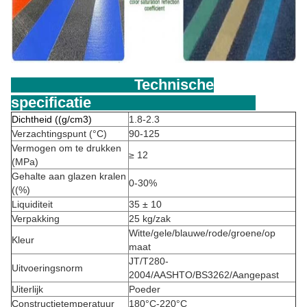
Technische
specificatie
Dichtheid ((g/cm3)
1.8-2.3
Verzachtingspunt (°C)
90-125
Vermogen om te drukken
≥ 12
(MPa)
Gehalte aan glazen kralen
0-30%
((%)
Liquiditeit
35 ± 10
Verpakking
25 kg/zak
Witte/gele/blauwe/rode/groene/op
Kleur
maat
JT/T280-
Uitvoeringsnorm
2004/AASHTO/BS3262/Aangepast
Uiterlijk
Poeder
Constructietemperatuur
180°C-220°C