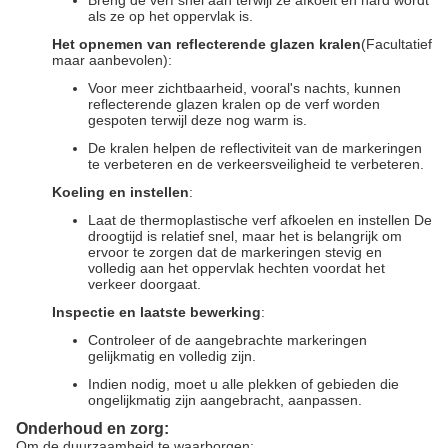
Breng de verf snel aan terwijl ze afkoelt en hard wordt
als ze op het oppervlak is.
Het opnemen van reflecterende glazen kralen
(Facultatief
maar aanbevolen):
Voor meer zichtbaarheid, vooral's nachts, kunnen
reflecterende glazen kralen op de verf worden
gespoten terwijl deze nog warm is.
De kralen helpen de reflectiviteit van de markeringen
te verbeteren en de verkeersveiligheid te verbeteren.
Koeling en instellen
:
Laat de thermoplastische verf afkoelen en instellen De
droogtijd is relatief snel, maar het is belangrijk om
ervoor te zorgen dat de markeringen stevig en
volledig aan het oppervlak hechten voordat het
verkeer doorgaat.
Inspectie en laatste bewerking
:
Controleer of de aangebrachte markeringen
gelijkmatig en volledig zijn.
Indien nodig, moet u alle plekken of gebieden die
ongelijkmatig zijn aangebracht, aanpassen.
Onderhoud en zorg:
Om de duurzaamheid te waarborgen: