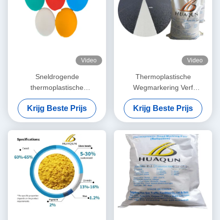
Video
Video
Sneldrogende
Thermoplastische
thermoplastische
Wegmarkering Verf
wegmarkeerverf met hoge
Sneldrogend ≤3min met
Krijg Beste Prijs
Krijg Beste Prijs
reflecterende
Hoge
eigenschappen en
Temperatuurbestendigheid
petroleumharsbasis voor
180-220℃ en Aanpasbare
duurzame wegmarkeringen
Kleuren