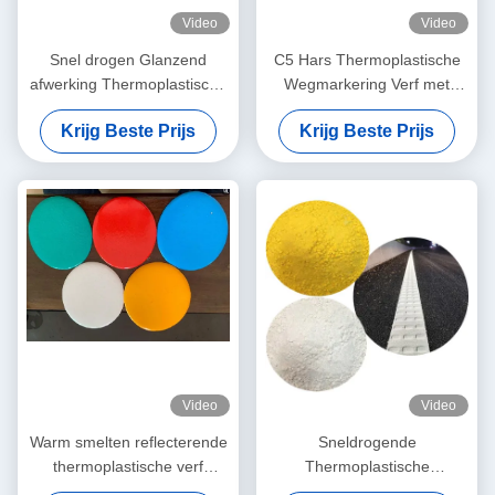
Video
Video
Snel drogen Glanzend
C5 Hars Thermoplastische
afwerking Thermoplastische
Wegmarkering Verf met
verf voor wegmarkering
180~220℃
Krijg Beste Prijs
Krijg Beste Prijs
Warm smelten
Applicatietemperatuur en
wegmarkering verf
Snel Drogen (3 minuten)
voor Duurzame
Wegmarkeringen
Video
Video
Warm smelten reflecterende
Sneldrogende
thermoplastische verf
Thermoplastische
weerbestendige voor
Wegenverf met Hoge