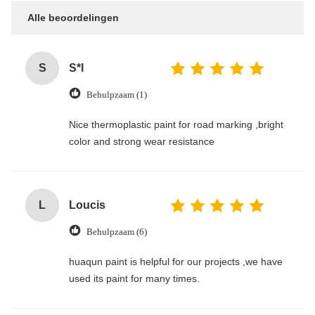
Alle beoordelingen
S
S*l
Behulpzaam (1)
Nice thermoplastic paint for road marking ,bright
color and strong wear resistance
L
Loucis
Behulpzaam (6)
huaqun paint is helpful for our projects ,we have
used its paint for many times.