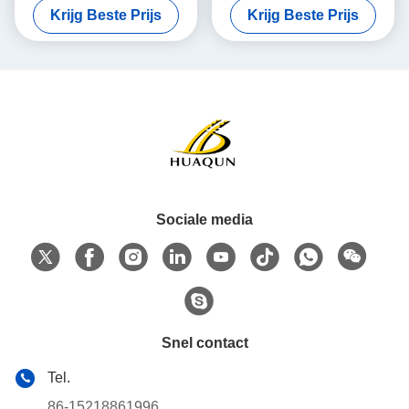
Krijg Beste Prijs
Krijg Beste Prijs
wegmarkering op snelwegen
Reflectiviteit en Aangepaste
Kleuren voor Verbeterde
Zichtbaarheid
Sociale media
Snel contact
Tel.
86-15218861996