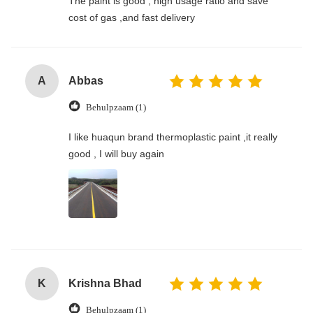
The paint is good , high usage ratio and save
cost of gas ,and fast delivery
A
Abbas
Behulpzaam (1)
I like huaqun brand thermoplastic paint ,it really
good , I will buy again
K
Krishna Bhad
Behulpzaam (1)