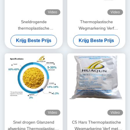
Video
Video
Sneldrogende
Thermoplastische
thermoplastische
Wegmarkering Verf
wegmarkeerverf met hoge
Sneldrogend ≤3min met
Krijg Beste Prijs
Krijg Beste Prijs
reflecterende
Hoge
eigenschappen en
Temperatuurbestendigheid
petroleumharsbasis voor
180-220℃ en Aanpasbare
duurzame wegmarkeringen
Kleuren
Video
Video
Snel drogen Glanzend
C5 Hars Thermoplastische
afwerking Thermoplastische
Wegmarkering Verf met