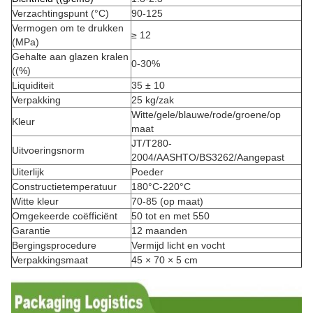
Verzachtingspunt (°C)
90-125
Vermogen om te drukken
≥ 12
(MPa)
Gehalte aan glazen kralen
0-30%
((%)
Liquiditeit
35 ± 10
Verpakking
25 kg/zak
Witte/gele/blauwe/rode/groene/op
Kleur
maat
JT/T280-
Uitvoeringsnorm
2004/AASHTO/BS3262/Aangepast
Uiterlijk
Poeder
Constructietemperatuur
180°C-220°C
Witte kleur
70-85 (op maat)
Omgekeerde coëfficiënt
50 tot en met 550
Garantie
12 maanden
Bergingsprocedure
Vermijd licht en vocht
Verpakkingsmaat
45 × 70 × 5 cm