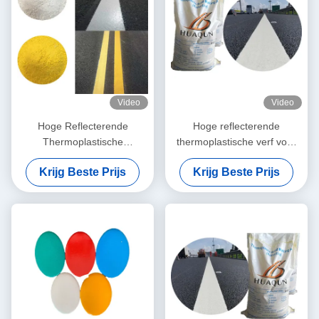
Video
Video
Hoge Reflecterende
Hoge reflecterende
Thermoplastische
thermoplastische verf voor
Wegenverf met Snelle
duurzame en
Krijg Beste Prijs
Krijg Beste Prijs
Droging en Aanpasbare
weerbestendige
Kleuren
wegmarkering