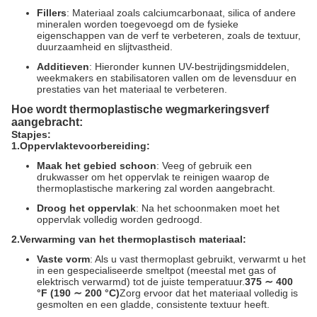
Fillers
: Materiaal zoals calciumcarbonaat, silica of andere
mineralen worden toegevoegd om de fysieke
eigenschappen van de verf te verbeteren, zoals de textuur,
duurzaamheid en slijtvastheid.
Additieven
: Hieronder kunnen UV-bestrijdingsmiddelen,
weekmakers en stabilisatoren vallen om de levensduur en
prestaties van het materiaal te verbeteren.
Hoe wordt thermoplastische wegmarkeringsverf
aangebracht:
Stapjes:
1.
Oppervlaktevoorbereiding:
Maak het gebied schoon
: Veeg of gebruik een
drukwasser om het oppervlak te reinigen waarop de
thermoplastische markering zal worden aangebracht.
Droog het oppervlak
: Na het schoonmaken moet het
oppervlak volledig worden gedroogd.
2.
Verwarming van het thermoplastisch materiaal:
Vaste vorm
: Als u vast thermoplast gebruikt, verwarmt u het
in een gespecialiseerde smeltpot (meestal met gas of
elektrisch verwarmd) tot de juiste temperatuur.
375 ∼ 400
°F (190 ∼ 200 °C)
Zorg ervoor dat het materiaal volledig is
gesmolten en een gladde, consistente textuur heeft.