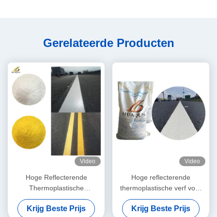
Gerelateerde Producten
Video
Video
Hoge Reflecterende
Hoge reflecterende
Thermoplastische
thermoplastische verf voor
Wegenverf met Snelle
duurzame en
Krijg Beste Prijs
Krijg Beste Prijs
Droging en Aanpasbare
weerbestendige