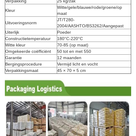
Verpakking
25 kg/zak
Witte/gele/blauwe/rode/groene/op
Kleur
maat
JT/T280-
Uitvoeringsnorm
2004/AASHTO/BS3262/Aangepast
Uiterlijk
Poeder
Constructietemperatuur
180°C-220°C
Witte kleur
70-85 (op maat)
Omgekeerde coëfficiënt
50 tot en met 550
Garantie
12 maanden
Bergingsprocedure
Vermijd licht en vocht
Verpakkingsmaat
45 × 70 × 5 cm