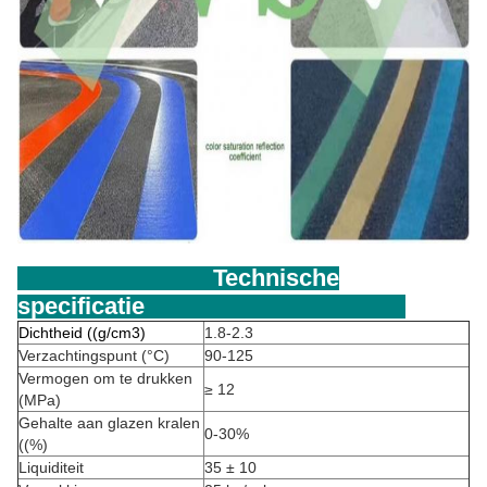
Technische
specificatie
Dichtheid ((g/cm3)
1.8-2.3
Verzachtingspunt (°C)
90-125
Vermogen om te drukken
≥ 12
(MPa)
Gehalte aan glazen kralen
0-30%
((%)
Liquiditeit
35 ± 10