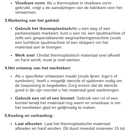
Vloeibare vorm
: Als u thermoplast in vloeibare vorm
gebruikt, volgt u de aanwijzingen van de fabrikant voor het
verwarmen.
3.
Markering van het gebied:
Gebruik het thermoplastisch
Als u een weg of een
parkeerplaats markeert, kunt u een rol, een spuitmachine,of
zelfs een gespecialiseerde wegmarkeringsmachine (zoals
een luchtloze spuitmachine of een stripper) om het
materiaal aan te brengen.
Werk snel
: Omdat thermoplastisch materiaal snel afkoelt
en hard wordt, moet je snel werken.
4.
Het ontwerp van het merkteken:
Als u specifieke ontwerpen maakt (zoals lijnen, logo's of
symbolen), heeft u mogelijk stencils of sjablonen nodig om
de toepassing te begeleiden.Zorg ervoor dat de stencils
goed in lijn zijn voordat u het materiaal gaat aanbrengen.
Gebruik een rol of een borstel
: Gebruik een rol of een
borstel terwijl het materiaal nog warm en smeebaar is om
het merkteken glad en gelijkmatig te maken.
5.
Koeling en verharding:
Laat afkoelen
: Laat het thermoplastische materiaal
afkoelen en hard worden. Dit duurt meestal ongeveer 15 tot