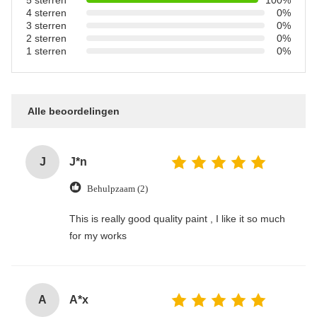
5 sterren
100%
4 sterren
0%
3 sterren
0%
2 sterren
0%
1 sterren
0%
Alle beoordelingen
J
J*n
Behulpzaam (2)
This is really good quality paint , I like it so much
for my works
A
A*x