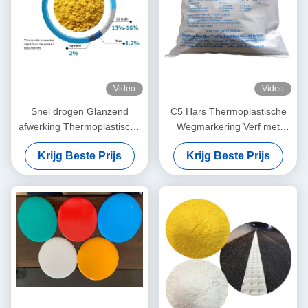
Video
Video
Snel drogen Glanzend
C5 Hars Thermoplastische
afwerking Thermoplastische
Wegmarkering Verf met
verf voor wegmarkering
180~220℃
Krijg Beste Prijs
Krijg Beste Prijs
Warm smelten
Applicatietemperatuur en
wegmarkering verf
Snel Drogen (3 minuten)
voor Duurzame
Wegmarkeringen