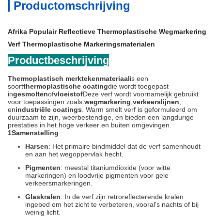
Productomschrijving
Afrika Populair Reflectieve Thermoplastische Wegmarkering
Verf Thermoplastische Markeringsmaterialen
Productbeschrijving
Thermoplastisch merktekenmateriaal
is een
soort
thermoplastische coating
die wordt toegepast
in
gesmolten
of
vloeistof
Deze verf wordt voornamelijk gebruikt
voor toepassingen zoals:
wegmarkering
,
verkeerslijnen
,
en
industriële coatings
. Warm smelt verf is geformuleerd om
duurzaam te zijn, weerbestendige, en bieden een langdurige
prestaties in het hoge verkeer en buiten omgevingen.
1Samenstelling
Harsen
: Het primaire bindmiddel dat de verf samenhoudt
en aan het wegoppervlak hecht.
Pigmenten
: meestal titaniumdioxide (voor witte
markeringen) en loodvrije pigmenten voor gele
verkeersmarkeringen.
Glaskralen
: In de verf zijn retroreflecterende kralen
ingebed om het zicht te verbeteren, vooral's nachts of bij
weinig licht.