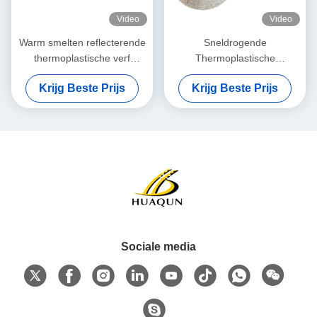
Video
Video
Warm smelten reflecterende
Sneldrogende
thermoplastische verf
Thermoplastische
weerbestendige voor
Wegenverf met Hoge
Krijg Beste Prijs
Krijg Beste Prijs
wegmarkering op snelwegen
Reflectiviteit en Aangepaste
Kleuren voor Verbeterde
Zichtbaarheid
Sociale media