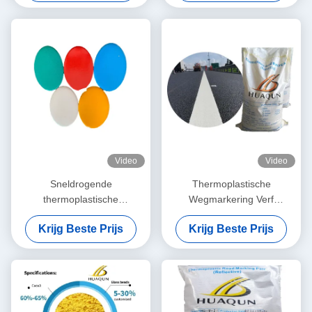
Kleuren
wegmarkering
Video
Video
Sneldrogende
Thermoplastische
thermoplastische
Wegmarkering Verf
wegmarkeerverf met hoge
Sneldrogend ≤3min met
Krijg Beste Prijs
Krijg Beste Prijs
reflecterende
Hoge
eigenschappen en
Temperatuurbestendigheid
petroleumharsbasis voor
180-220℃ en Aanpasbare
duurzame wegmarkeringen
Kleuren