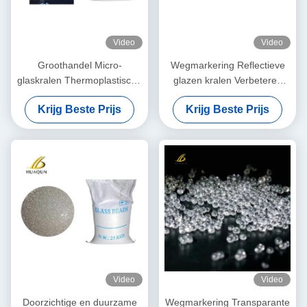
Video
Video
Groothandel Micro-
Wegmarkering Reflectieve
glaskralen Thermoplastische
glazen kralen Verbeteren
wegmarkering Gebruik
zicht Verbeteren veiligheid
Krijg Beste Prijs
Krijg Beste Prijs
hoogreflecterende
0,5-2,5 mm Groottes
glaskralen
Duurzaam materiaal Twee
soorten
Video
Video
Doorzichtige en duurzame
Wegmarkering Transparante