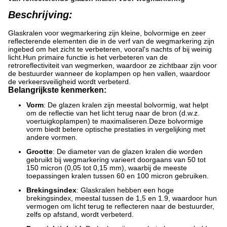
Beschrijving:
Glaskralen voor wegmarkering zijn kleine, bolvormige en zeer
reflecterende elementen die in de verf van de wegmarkering zijn
ingebed om het zicht te verbeteren, vooral's nachts of bij weinig
licht.Hun primaire functie is het verbeteren van de
retroreflectiviteit van wegmerken, waardoor ze zichtbaar zijn voor
de bestuurder wanneer de koplampen op hen vallen, waardoor
de verkeersveiligheid wordt verbeterd.
Belangrijkste kenmerken:
Vorm
: De glazen kralen zijn meestal bolvormig, wat helpt
om de reflectie van het licht terug naar de bron (d.w.z.
voertuigkoplampen) te maximaliseren.Deze bolvormige
vorm biedt betere optische prestaties in vergelijking met
andere vormen.
Grootte
: De diameter van de glazen kralen die worden
gebruikt bij wegmarkering varieert doorgaans van 50 tot
150 micron (0,05 tot 0,15 mm), waarbij de meeste
toepassingen kralen tussen 60 en 100 micron gebruiken.
Brekingsindex
: Glaskralen hebben een hoge
brekingsindex, meestal tussen de 1,5 en 1.9, waardoor hun
vermogen om licht terug te reflecteren naar de bestuurder,
zelfs op afstand, wordt verbeterd.