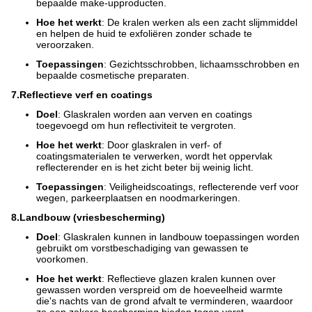
bepaalde make-upproducten.
Hoe het werkt
: De kralen werken als een zacht slijmmiddel
en helpen de huid te exfoliëren zonder schade te
veroorzaken.
Toepassingen
: Gezichtsschrobben, lichaamsschrobben en
bepaalde cosmetische preparaten.
7.
Reflectieve verf en coatings
Doel
: Glaskralen worden aan verven en coatings
toegevoegd om hun reflectiviteit te vergroten.
Hoe het werkt
: Door glaskralen in verf- of
coatingsmaterialen te verwerken, wordt het oppervlak
reflecterender en is het zicht beter bij weinig licht.
Toepassingen
: Veiligheidscoatings, reflecterende verf voor
wegen, parkeerplaatsen en noodmarkeringen.
8.
Landbouw (vriesbescherming)
Doel
: Glaskralen kunnen in landbouw toepassingen worden
gebruikt om vorstbeschadiging van gewassen te
voorkomen.
Hoe het werkt
: Reflectieve glazen kralen kunnen over
gewassen worden verspreid om de hoeveelheid warmte
die's nachts van de grond afvalt te verminderen, waardoor
ze een zekere bescherming bieden tegen vorst.