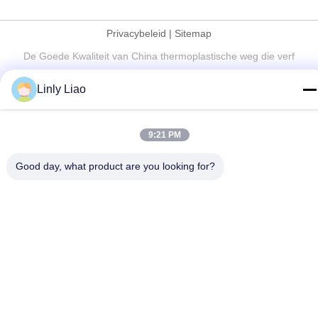
Privacybeleid
|
Sitemap
De Goede Kwaliteit van China thermoplastische weg die verf
merken Leverancier. Copyright © 2024-2026 Guangdong Hua
Linly Liao
Qun Traffic Facilities Co., Ltd. By Shares . Alle rechten
voorbehoudena.
9:21 PM
Good day, what product are you looking for?