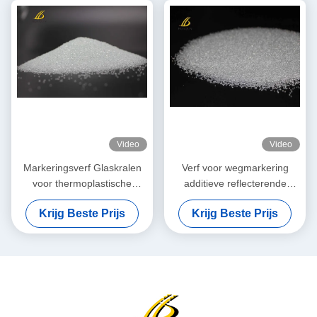
glaskralen
Video
Video
Markeringsverf Glaskralen
Verf voor wegmarkering
voor thermoplastische
additieve reflecterende
wegmarkeringsverf
glazen korrels met een hoge
Krijg Beste Prijs
Krijg Beste Prijs
brekingsindex en lange
duurzaamheid