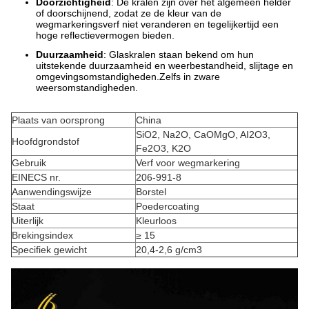
Doorzichtigheid
: De kralen zijn over het algemeen helder
of doorschijnend, zodat ze de kleur van de
wegmarkeringsverf niet veranderen en tegelijkertijd een
hoge reflectievermogen bieden.
Duurzaamheid
: Glaskralen staan bekend om hun
uitstekende duurzaamheid en weerbestandheid, slijtage en
omgevingsomstandigheden.Zelfs in zware
weersomstandigheden.
Plaats van oorsprong
China
SiO2, Na2O, CaOMgO, AI2O3,
Hoofdgrondstof
Fe2O3, K2O
Gebruik
Verf voor wegmarkering
EINECS nr.
206-991-8
Aanwendingswijze
Borstel
Staat
Poedercoating
Uiterlijk
Kleurloos
Brekingsindex
≥ 15
Specifiek gewicht
20,4-2,6 g/cm3