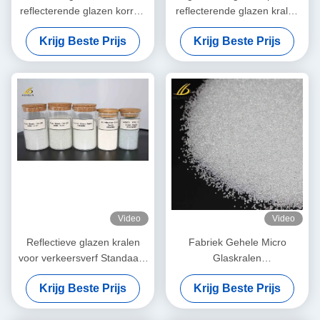
reflecterende glazen korrels
reflecterende glazen kralen
voor wegmarkering
Helder rond en zeer
Krijg Beste Prijs
Krijg Beste Prijs
verbeteren veiligheid en
reflecterend voor de
duurzaamheid
veiligheid
Video
Video
Reflectieve glazen kralen
Fabriek Gehele Micro
voor verkeersverf Standaard
Glaskralen
glazen kralen wegverf
Thermoplastische
Krijg Beste Prijs
Krijg Beste Prijs
Thermoplastische verf
wegmarkering Gebruik
hoogreflecterende