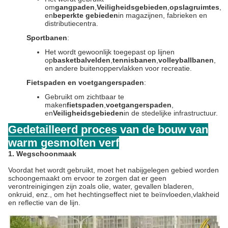
om
gangpaden
,
Veiligheidsgebieden
,
opslagruimtes
,
en
beperkte gebieden
in magazijnen, fabrieken en
distributiecentra.
Sportbanen
:
Het wordt gewoonlijk toegepast op lijnen
op
basketbalvelden
,
tennisbanen
,
volleyballbanen
,
en andere buitenoppervlakken voor recreatie.
Fietspaden en voetgangerspaden
:
Gebruikt om zichtbaar te
maken
fietspaden
,
voetgangerspaden
,
en
Veiligheidsgebieden
in de stedelijke infrastructuur.
Gedetailleerd proces van de bouw van
warm gesmolten verf
1. Wegschoonmaak
Voordat het wordt gebruikt, moet het nabijgelegen gebied worden
schoongemaakt om ervoor te zorgen dat er geen
verontreinigingen zijn zoals olie, water, gevallen bladeren,
onkruid, enz., om het hechtingseffect niet te beïnvloeden,vlakheid
en reflectie van de lijn.