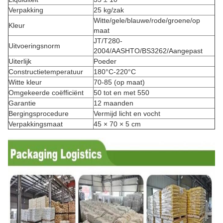
Verpakking
25 kg/zak
Witte/gele/blauwe/rode/groene/op
Kleur
maat
JT/T280-
Uitvoeringsnorm
2004/AASHTO/BS3262/Aangepast
Uiterlijk
Poeder
Constructietemperatuur
180°C-220°C
Witte kleur
70-85 (op maat)
Omgekeerde coëfficiënt
50 tot en met 550
Garantie
12 maanden
Bergingsprocedure
Vermijd licht en vocht
Verpakkingsmaat
45 × 70 × 5 cm