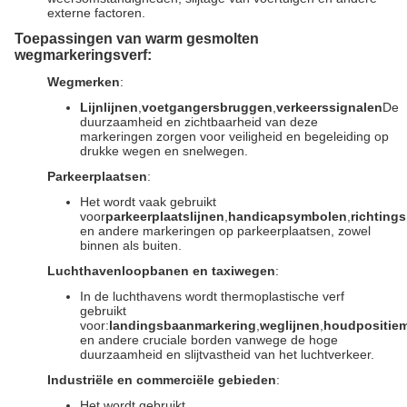
externe factoren.
Toepassingen van warm gesmolten
wegmarkeringsverf:
Wegmerken
:
Lijnlijnen
,
voetgangersbruggen
,
verkeerssignalen
De
duurzaamheid en zichtbaarheid van deze
markeringen zorgen voor veiligheid en begeleiding op
drukke wegen en snelwegen.
Parkeerplaatsen
:
Het wordt vaak gebruikt
voor
parkeerplaatslijnen
,
handicapsymbolen
,
richtings
en andere markeringen op parkeerplaatsen, zowel
binnen als buiten.
Luchthavenloopbanen en taxiwegen
:
In de luchthavens wordt thermoplastische verf
gebruikt
voor:
landingsbaanmarkering
,
weglijnen
,
houdpositie
en andere cruciale borden vanwege de hoge
duurzaamheid en slijtvastheid van het luchtverkeer.
Industriële en commerciële gebieden
:
Het wordt gebruikt