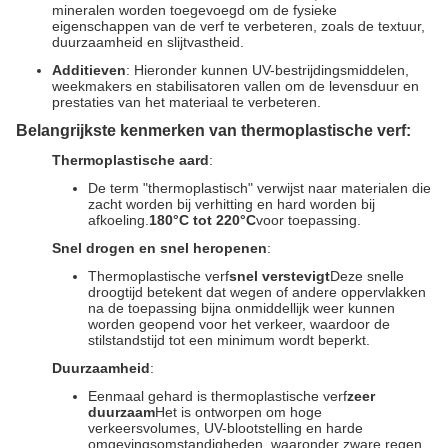
mineralen worden toegevoegd om de fysieke
eigenschappen van de verf te verbeteren, zoals de textuur,
duurzaamheid en slijtvastheid.
Additieven
: Hieronder kunnen UV-bestrijdingsmiddelen,
weekmakers en stabilisatoren vallen om de levensduur en
prestaties van het materiaal te verbeteren.
Belangrijkste kenmerken van thermoplastische verf:
Thermoplastische aard
:
De term "thermoplastisch" verwijst naar materialen die
zacht worden bij verhitting en hard worden bij
afkoeling.
180°C tot 220°C
voor toepassing.
Snel drogen en snel heropenen
:
Thermoplastische verf
snel verstevigt
Deze snelle
droogtijd betekent dat wegen of andere oppervlakken
na de toepassing bijna onmiddellijk weer kunnen
worden geopend voor het verkeer, waardoor de
stilstandstijd tot een minimum wordt beperkt.
Duurzaamheid
:
Eenmaal gehard is thermoplastische verf
zeer
duurzaam
Het is ontworpen om hoge
verkeersvolumes, UV-blootstelling en harde
omgevingsomstandigheden, waaronder zware regen