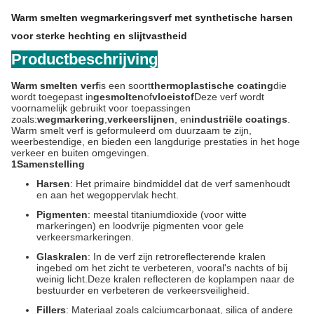
Warm smelten wegmarkeringsverf met synthetische harsen
voor sterke hechting en slijtvastheid
Productbeschrijving
Warm smelten verf
is een soort
thermoplastische coating
die
wordt toegepast in
gesmolten
of
vloeistof
Deze verf wordt
voornamelijk gebruikt voor toepassingen
zoals:
wegmarkering
,
verkeerslijnen
, en
industriële coatings
.
Warm smelt verf is geformuleerd om duurzaam te zijn,
weerbestendige, en bieden een langdurige prestaties in het hoge
verkeer en buiten omgevingen.
1Samenstelling
Harsen
: Het primaire bindmiddel dat de verf samenhoudt
en aan het wegoppervlak hecht.
Pigmenten
: meestal titaniumdioxide (voor witte
markeringen) en loodvrije pigmenten voor gele
verkeersmarkeringen.
Glaskralen
: In de verf zijn retroreflecterende kralen
ingebed om het zicht te verbeteren, vooral's nachts of bij
weinig licht.
Deze kralen reflecteren de koplampen naar de
bestuurder en verbeteren de verkeersveiligheid.
Fillers
: Materiaal zoals calciumcarbonaat, silica of andere