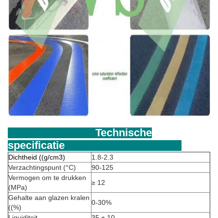
Technische
specificatie
Dichtheid ((g/cm3)
1.8-2.3
Verzachtingspunt (°C)
90-125
Vermogen om te drukken
≥ 12
(MPa)
Gehalte aan glazen kralen
0-30%
((%)
Liquiditeit
35 ± 10