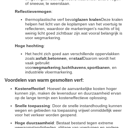
of sneeuw, te weerstaan.
Reflectievermogen
:
thermoplastische verf bevat
glazen kralen
Deze kralen
helpen het licht van de koplampen van het voertuig te
reflecteren, waardoor de markeringen's nachts of bij
weinig licht goed zichtbaar zijn.wat vooral belangrijk is
voor wegmarkering.
Hoge hechting
:
Het hecht zich goed aan verschillende oppervlakken
zoals:
asfalt
,
betonnen
, en
staal
Daarom wordt het
vaak gebruikt
voor
wegmarkering
,
luchthavens
,
sportbanen
, en
industriële vloermarkering.
Voordelen van warm gesmolten verf:
Kosteneffectief
: Hoewel de aanvankelijke kosten hoger
kunnen zijn, maken de levensduur en duurzaamheid ervan
op de lange termijn een kosteneffectieve oplossing.
Snelle toepassing
: Door de snelle instandhouding kunnen
wegen en gebieden na toepassing vrijwel onmiddellijk weer
voor het verkeer worden geopend.
Hoge duurzaamheid
: Bestaat bestand tegen extreme
weersomstandigheden, slijtage van voertuigen en andere