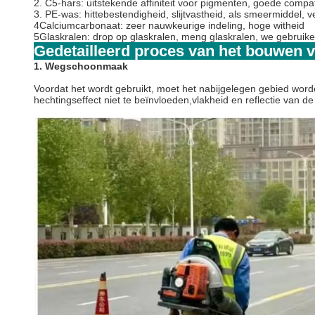
2. C5-hars: uitstekende affiniteit voor pigmenten, goede compati
3. PE-was: hittebestendigheid, slijtvastheid, als smeermiddel, 
4Calciumcarbonaat: zeer nauwkeurige indeling, hoge witheid
5Glaskralen: drop op glaskralen, meng glaskralen, we gebruike
Gedetailleerd proces van het bouwen
1. Wegschoonmaak
Voordat het wordt gebruikt, moet het nabijgelegen gebied worde
hechtingseffect niet te beïnvloeden,vlakheid en reflectie van de l