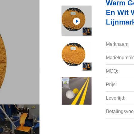
Warm Ge
En Wit 
Lijnmar
Merknaam:
Modelnumme
MOQ:
Prijs:
Levertijd:
Betalingsvoo