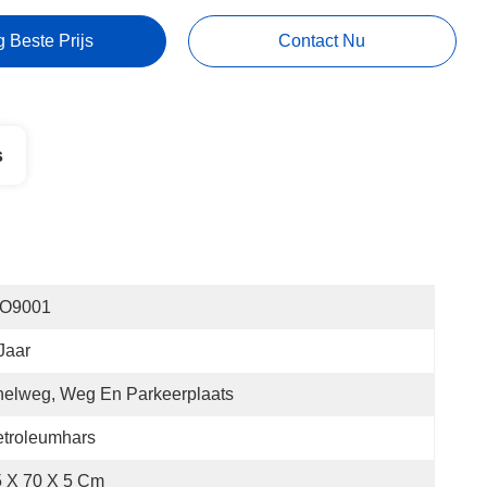
g Beste Prijs
Contact Nu
s
SO9001
Jaar
elweg, Weg En Parkeerplaats
troleumhars
 X 70 X 5 Cm