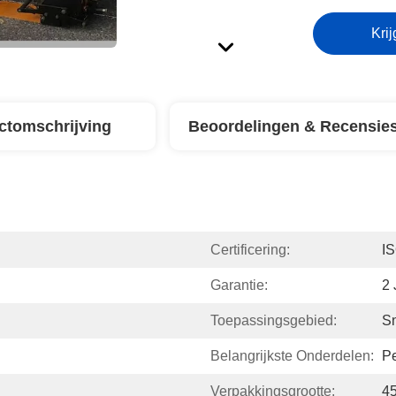
Krij
ctomschrijving
Beoordelingen & Recensie
Certificering:
I
Garantie:
2 
Toepassingsgebied:
Sn
Belangrijkste Onderdelen:
Pe
Verpakkingsgrootte:
45