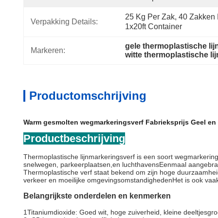
25 Kg Per Zak, 40 Zakken P
Verpakking Details:
1x20ft Container
gele thermoplastische li
Markeren:
witte thermoplastische li
Productomschrijving
Warm gesmolten wegmarkeringsverf Fabrieksprijs Geel en 
Productbeschrijving
Thermoplastische lijnmarkeringsverf is een soort wegmarkerin
snelwegen, parkeerplaatsen,en luchthavensEenmaal aangebrach
Thermoplastische verf staat bekend om zijn hoge duurzaamheid,
verkeer en moeilijke omgevingsomstandighedenHet is ook vaak re
Belangrijkste onderdelen en kenmerken
1Titaniumdioxide: Goed wit, hoge zuiverheid, kleine deeltjesgroo