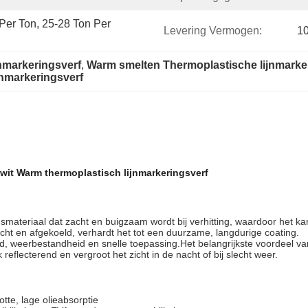
er Ton, 25-28 Ton Per 
Levering Vermogen:
10
jnmarkeringsverf
, 
Warm smelten Thermoplastische lijnmarke
jnmarkeringsverf
wit Warm thermoplastisch lijnmarkeringsverf
gsmateriaal dat zacht en buigzaam wordt bij verhitting, waardoor het
t en afgekoeld, verhardt het tot een duurzame, langdurige coating.
 weerbestandheid en snelle toepassing.Het belangrijkste voordeel van
flecterend en vergroot het zicht in de nacht of bij slecht weer.
tte, lage olieabsorptie