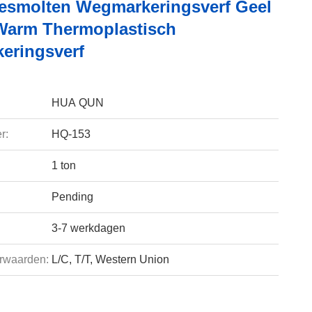
smolten Wegmarkeringsverf Geel
Warm Thermoplastisch
keringsverf
HUA QUN
r:
HQ-153
1 ton
Pending
3-7 werkdagen
rwaarden:
L/C, T/T, Western Union