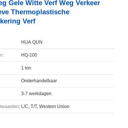
g Gele Witte Verf Weg Verkeer
ieve Thermoplastische
ering Verf
HUA QUN
r:
HQ-100
1 ton
Onderhandelbaar
3-7 werkdagen
rwaarden:
L/C, T/T, Western Union