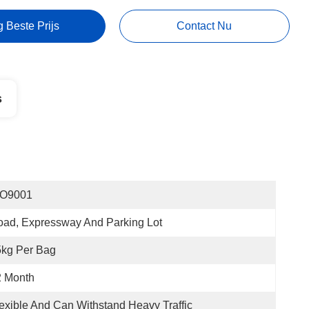
g Beste Prijs
Contact Nu
s
SO9001
ad, Expressway And Parking Lot
5kg Per Bag
2 Month
exible And Can Withstand Heavy Traffic