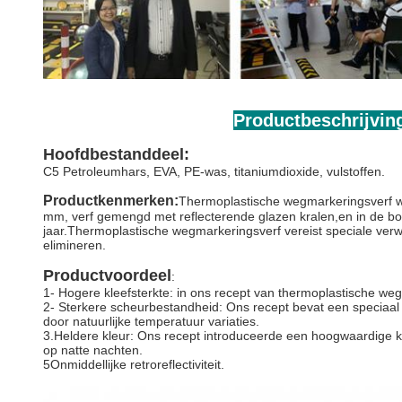
Productbeschrijvin
Hoofdbestanddeel:
C5 Petroleumhars, EVA, PE-was, titaniumdioxide, vulstoffen.
Productkenmerken:
Thermoplastische wegmarkeringsverf wo
mm, verf gemengd met reflecterende glazen kralen,en in de bouw
jaar.Thermoplastische wegmarkeringsverf vereist speciale verw
elimineren.
Productvoordeel
:
1- Hogere kleefsterkte: in ons recept van thermoplastische we
2- Sterkere scheurbestandheid: Ons recept bevat een speciaal
door natuurlijke temperatuur variaties.
3.Heldere kleur: Ons recept introduceerde een hoogwaardige kl
op natte nachten.
5Onmiddellijke retroreflectiviteit.