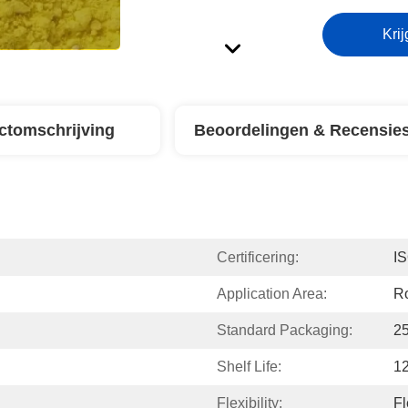
Krij
ctomschrijving
Beoordelingen & Recensie
Certificering:
I
Application Area:
Ro
Standard Packaging:
2
Shelf Life:
1
Flexibility:
Fl