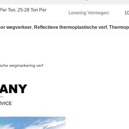
er Ton, 25-28 Ton Per 
Levering Vermogen:
10
oor wegverkeer
, 
Reflectieve thermoplastische verf
, 
Thermopl
ische wegmarkering verf