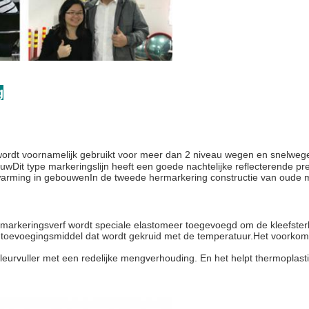
g
rdt voornamelijk gebruikt voor meer dan 2 niveau wegen en snelwegen.
Dit type markeringslijn heeft een goede nachtelijke reflecterende pres
arming in gebouwenIn de tweede hermarkering constructie van oude mar
gmarkeringsverf wordt speciale elastomeer toegevoegd om de kleefsterk
 toevoegingsmiddel dat wordt gekruid met de temperatuur.Het voorkom
eurvuller met een redelijke mengverhouding. En het helpt thermoplasti