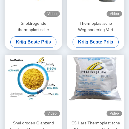
Video
Video
Sneldrogende
Thermoplastische
thermoplastische
Wegmarkering Verf
wegmarkeerverf met hoge
Sneldrogend ≤3min met
Krijg Beste Prijs
Krijg Beste Prijs
reflecterende
Hoge
eigenschappen en
Temperatuurbestendigheid
petroleumharsbasis voor
180-220℃ en Aanpasbare
duurzame wegmarkeringen
Kleuren
Video
Video
Snel drogen Glanzend
C5 Hars Thermoplastische