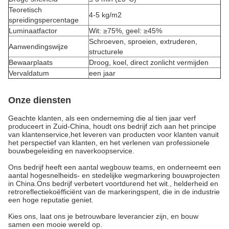
Teoretisch
4-5 kg/m2
spreidingspercentage
Luminaatfactor
Wit: ≥75%, geel: ≥45%
Schroeven, sproeien, extruderen,
Aanwendingswijze
structurele
Bewaarplaats
Droog, koel, direct zonlicht vermijden
Vervaldatum
een jaar
Onze diensten
Geachte klanten, als een onderneming die al tien jaar verf
produceert in Zuid-China, houdt ons bedrijf zich aan het principe
van klantenservice,het leveren van producten voor klanten vanuit
het perspectief van klanten, en het verlenen van professionele
bouwbegeleiding en naverkoopservice.
Ons bedrijf heeft een aantal wegbouw teams, en onderneemt een
aantal hogesnelheids- en stedelijke wegmarkering bouwprojecten
in China.Ons bedrijf verbetert voortdurend het wit., helderheid en
retroreflectiekoëfficiënt van de markeringspent, die in de industrie
een hoge reputatie geniet.
Kies ons, laat ons je betrouwbare leverancier zijn, en bouw
samen een mooie wereld op.