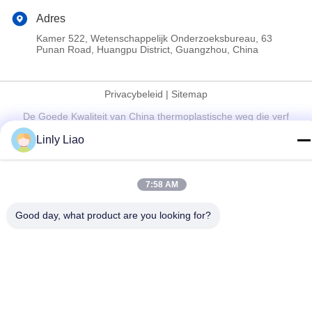
Adres
Kamer 522, Wetenschappelijk Onderzoeksbureau, 63
Punan Road, Huangpu District, Guangzhou, China
Privacybeleid
|
Sitemap
De Goede Kwaliteit van China thermoplastische weg die verf
merken Leverancier. Copyright © 2024-2026 Guangdong Hua
Linly Liao
Qun Traffic Facilities Co., Ltd. By Shares . Alle rechten
voorbehoudena.
7:58 AM
Good day, what product are you looking for?