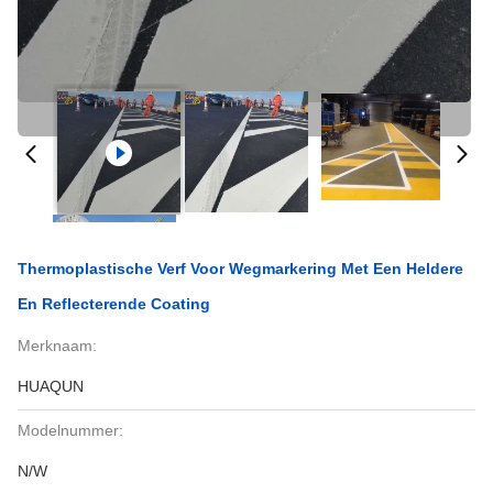
Thermoplastische Verf Voor Wegmarkering Met Een Heldere
En Reflecterende Coating
Merknaam:
HUAQUN
Modelnummer:
N/W