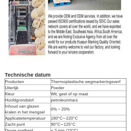
Technische datum
Producten
Thermoplastische wegmarkeringsverf
Uiterlijk
Poeder
Kleur
Wit, geel of op maat
Hoofdgrondstof
petroleumhars
Inhoud van glazen
0% ~ 20%
kralen in het mengsel
Applicatietemperatuur
180°C∼220°C
Zacht punt
90°C∼125°C
Droge snelheid
≤ 3 min (23°C)