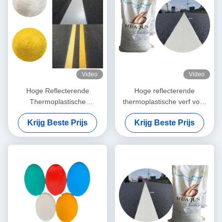
Video
Video
Hoge Reflecterende
Hoge reflecterende
Thermoplastische
thermoplastische verf voor
Wegenverf met Snelle
duurzame en
Krijg Beste Prijs
Krijg Beste Prijs
Droging en Aanpasbare
weerbestendige
Kleuren
wegmarkering