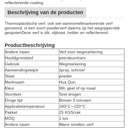
reflecterende coating
Beschrijving van de producten
Thermoplastische verf, ook wel warmsmeltmarkerende verf
genoemd, is een soort poederverf.daarna op het wegoppervlak
gespotenDeze verf is dik, slijtvast, helder en reflecterend.
Productbeschrijving
Andere naam
Verf voor wegmarkering
Hoofdgrondstof
petroleumhars
Gebruik
Wegmarkering
Aanwendingswijze
spray, schroef
Staat
poeder
Merknaam
Hua Qun
Kleur
Wit, geel of op maat
Voordeel
Snel drogen
Droge tijd
Binnen 3 minuten.
Applicatietemperatuur
180°C∼220°C
Pakket
25 KGS/zak
MOQ
1 ton
Andere naam
Warm smelten verf