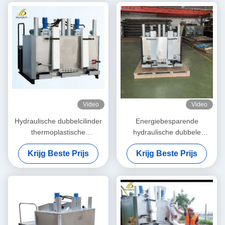
Video
Video
Hydraulische dubbelcilinder
Energiebesparende
thermoplastische
hydraulische dubbele
kneedmachine voor het
voorverwarmingskneeder
Krijg Beste Prijs
Krijg Beste Prijs
markeren van
met grote capaciteit voor het
thermoplastische verflijnen
smelten van thermoplastisch
poeder