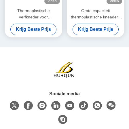
Video
Video
Thermoplastische
Grote capaciteit
verfkneder voor
thermoplastische kneader /
wegmarkering Hydraulische
thermoplastische
Krijg Beste Prijs
Krijg Beste Prijs
voorverwarmer voor
hydraulische voorverwarmer
wegmarkeringsmaterialen
Sociale media