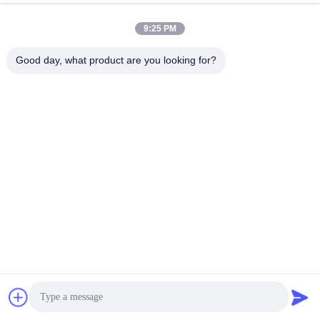
9:25 PM
Good day, what product are you looking for?
Snel contact
Tel.
86-15218861996
E-mail
hqtraffic@hotmail.com
Adres
Kamer 522, Wetenschappelijk Onderzoeksbureau, 63
Punan Road, Huangpu District, Guangzhou, China
Privacybeleid
|
Sitemap
De Goede Kwaliteit van China thermoplastische weg die verf
merken Leverancier. Copyright © 2024-2026 Guangdong Hua