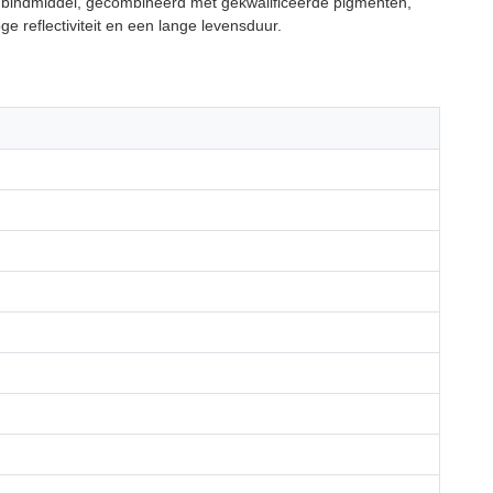
s bindmiddel, gecombineerd met gekwalificeerde pigmenten,
e reflectiviteit en een lange levensduur.