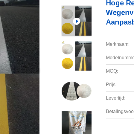
Hoge Re
Wegenve
Aanpasb
Merknaam:
Modelnumme
MOQ:
Prijs:
Levertijd:
Betalingsvoo