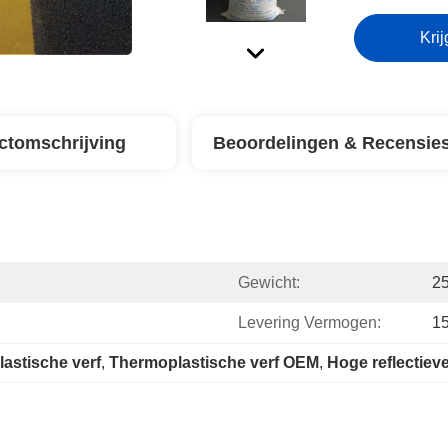
Krij
ctomschrijving
Beoordelingen & Recensie
Gewicht:
2
Levering Vermogen:
1
lastische verf
, 
Thermoplastische verf OEM
, 
Hoge reflectie