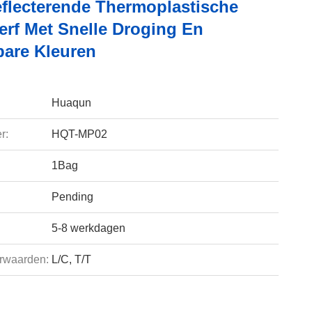
flecterende Thermoplastische
rf Met Snelle Droging En
are Kleuren
Huaqun
r:
HQT-MP02
1Bag
Pending
5-8 werkdagen
rwaarden:
L/C, T/T