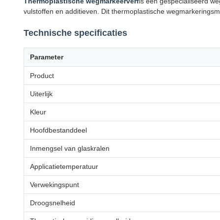
Thermoplastische wegmarkeerverf
is een gespecialiseerd w
vulstoffen en additieven. Dit thermoplastische wegmarkeringsmat
Technische specificaties
Parameter
Product
Uiterlijk
Kleur
Hoofdbestanddeel
Inmengsel van glaskralen
Applicatietemperatuur
Verwekingspunt
Droogsnelheid