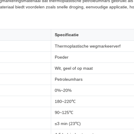
egmarkeringsmateriaal dat thermoplastische petroleumhars gebruikt al
eriaal biedt voordelen zoals snelle droging, eenvoudige applicatie, hog
Specificatie
Thermoplastische wegmarkeerverf
Poeder
Wit, geel of op maat
Petroleumhars
0%~20%
180~220℃
90~125℃
≤3 min (23℃)