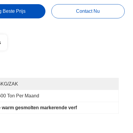
g Beste Prijs
Contact Nu
s
5KG/ZAK
500 Ton Per Maand
ve warm gesmolten markerende verf